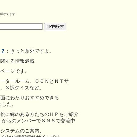
報がでます
ト？
：きっと意外ですよ。
に関する情報満載
のページです。
ュータールーム、ＯＣＮとＮＴサ
、３択クイズなど
。
方面にわたりおすすめできる
ました。
本松に縁のある方たちのＨＰをご紹介
くからのメンバーでＳＮＳで交流中
療システムのご案内、