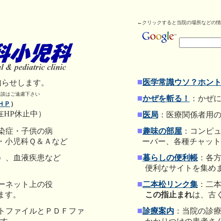
←クリックすると当院の場所などの情
■
医学常識ウソ？ホン
知らせします。
相談はご遠慮下さい
■
かぜを斬る！
：かぜ
ＨＰ
）
在HP休止中）
■
医局
：
医療関係者用
■
染症・子供の病
趣味の部屋
：
コンピ
・小児科Ｑ＆Ａなど
○
ーバー、各種チャット
■
）、血液疾患など
暮らしの便利帳
：各
便利なサイトを集め
■
ーネット上の役
二本松リンク集
：二
ます。
この指止まれ
は、古
■
トファイ
ルとＰＤＦファ
診療案内
：当院の診