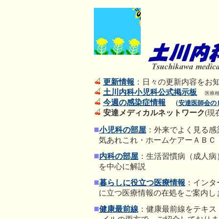
更新情報
：日々の更新内容をお
土川内科小児科公式掲示板
医療
今週の感染症情報
（
安達医師会の
安達メディカルネットワーク
(現
■
小児科の部屋
：外来でよく見る感
○
気あれこれ・ホームケアーＡＢＣ
■
内科の部屋
：生活習慣病（成人病
○
を中心に解説
■
暮らしに役立つ医療情報
：
インタ
○
に立つ医療情報の在処をご案内し
■
健康最前線
：健康最前線をテキス