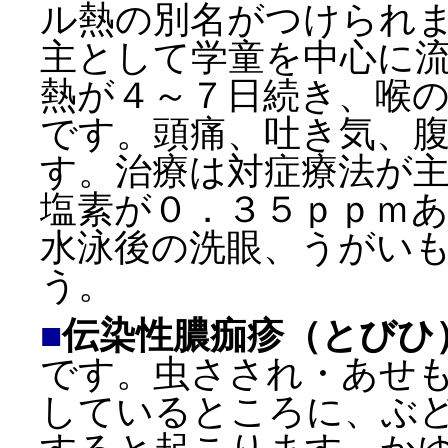
ル熱の別名がつけられ
主として学童を中心に
熱が４～７日続き、喉
です。頭痛、吐き気、
す。治療は対症療法が
塩素が０．３５ｐｐｍ
水泳後の洗眼、うがい
う。
■
伝染性膿痂疹（とびひ
です。虫さされ・あせ
しているところに、ぶ