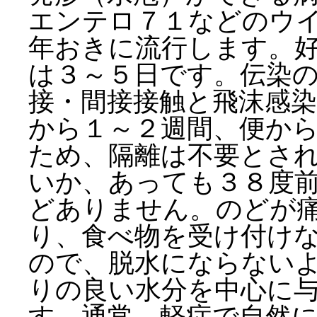
エンテロ７１などのウ
年おきに流行します。
は３～５日です。伝染
接・間接接触と飛沫感
から１～２週間、便か
ため、隔離は不要とさ
いか、あっても３８度
どありません。のどが
り、食べ物を受け付け
ので、脱水にならない
りの良い水分を中心に
す。通常、軽症で自然