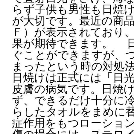
らず子供も男性も日焼
が大切です。最近の商
Ｆ）が表示されており
果が期待できます。 
ぐことができますが、
まったという時の対処
日焼けは正式には「日
皮膚の病気です。日焼
ず、できるだけ十分に
らしたタオルをまめに
症作用をもつローショ