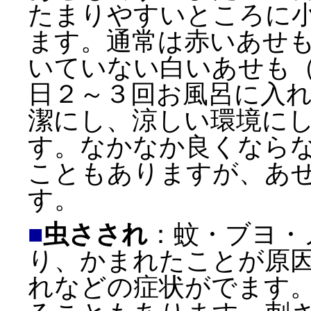
たまりやすいところに
ます。通常は赤いあせ
いていない白いあせも
日２～３回お風呂に入
潔にし、涼しい環境に
す。なかなか良くなら
こともありますが、あ
す。
■
虫さされ
：蚊・ブヨ・
り、かまれたことが原
れなどの症状がでます