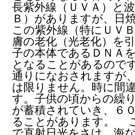
長紫外線（ＵＶＡ）と波
Ｂ）がありますが、日
この紫外線（特にＵＶ
膚の老化（光老化）を
子の本体であるＤＮＡ
となることがあるので
通りになおされますが
は限りません。時に間
す。子供の頃からの繰
が蓄積されていき、６
ることがあります。 
で直射日光をさけ、海