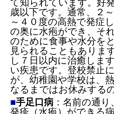
て知られています。好
歳以下です。通常、２
～４０度の高熱で発症
の奥に水疱ができ、そ
のために食事や水分を
見られることもありま
し７日以内に治癒しま
い疾患です。登校禁止
が、幼稚園や学校は、
なるまではお休みする
■
手足口病
：名前の通り
発疹（水疱）ができる