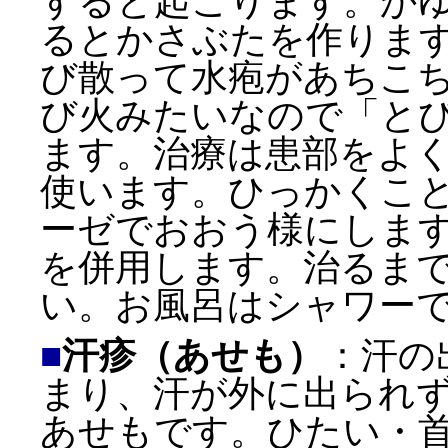
すると起こります。か
るとかさぶたを作りま
び散って水疱があちこ
び火みたいなので「と
ます。治療は患部をよ
使います。ひっかくこ
ーゼでおおう様にしま
を併用します。治るま
い。お風呂はシャワー
■
汗疹（あせも）
：汗の
まり、汗が外に出られ
あせもです。ひたい・