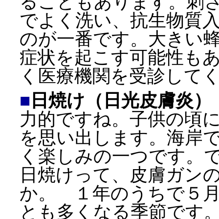
ることもあります。刺
でよく洗い、抗生物質
のが一番です。大きい
症状を起こす可能性も
く医療機関を受診して
■
日焼け（日光皮膚炎）
力的ですね。子供の頃
を思い出します。海岸
く楽しみの一つです。
日焼けって、皮膚ガン
か。 １年のうちで５
とも多くなる季節です