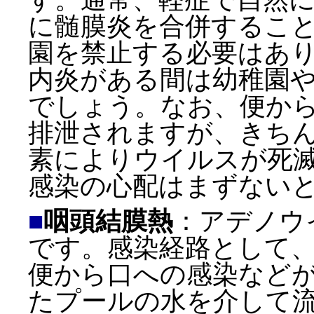
に髄膜炎を合併するこ
園を禁止する必要はあ
内炎がある間は幼稚園
でしょう。なお、便か
排泄されますが、きち
素によりウイルスが死
感染の心配はまずない
■
咽頭結膜熱
：アデノウ
です。感染経路として
便から口への感染など
たプールの水を介して