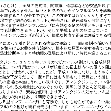
（さむけ）、全身の筋肉痛、関節痛、倦怠感などが突然出現す
簡単ではありません。症状と所見のみからインフルエンザを診
を分離することが必要ですが、この方法では時間がかかりすぎ
の場ですぐ結果が出るキットが発売され、迅速診断が可能にな
に述べますＡ型インフルエンザに有効な薬剤の登場とあいまっ
型でも診断できるキットが、そして平成１３年の冬にはついに
いたインフルエンザの診断が、簡単な検査で正確に診断できる
スによって引き起こされる病気の治療は、一部の例外を除いて
状を和らげるお薬を使う治療で、根本的な原因を治す治療では
は迅速診断キットと特効薬の登場により新しい時代を迎えるこ
タジンは、１９５９年アメリカで抗ウイルス剤として合成開発
発見。その作用はウイルスリボ核蛋白の宿主核内への侵入を阻
どとして使われておりましたが、平成１０年になり、ようやく
は熱が下がりだして、翌々日にはもう熱もなく元気という感じ
剤の登場は本当にうれしい限りです。アマンタジンには、中枢
用いられる投与量は少なめですので、実際にはほとんど問題に
おりますので、安易な使用によりアマンタジンの効かないＡ型
は薬剤の効果はあまり期待できません。
もＢ型インフルエンザにも有効で、しかも耐性ができにくい薬
ミフル)の２種類が現在発売されています。インフルエンザウイ