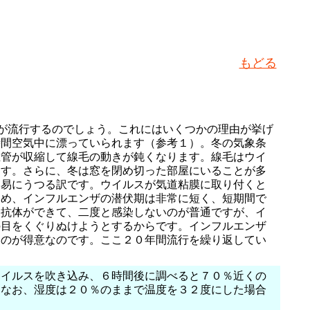
もどる
が流行するのでしょう。これにはいくつかの理由が挙げ
時間空気中に漂っていられます（参考１）。冬の気象条
血管が収縮して線毛の動きが鈍くなります。線毛はウイ
ます。さらに、冬は窓を閉め切った部屋にいることが多
容易にうつる訳です。ウイルスが気道粘膜に取り付くと
ため、インフルエンザの潜伏期は非常に短く、短期間で
る抗体ができて、二度と感染しないのが普通ですが、イ
の目をくぐりぬけようとするからです。インフルエンザ
るのが得意なのです。ここ２０年間流行を繰り返してい
ウイルスを吹き込み、６時間後に調べると７０％近くの
。なお、湿度は２０％のままで温度を３２度にした場合