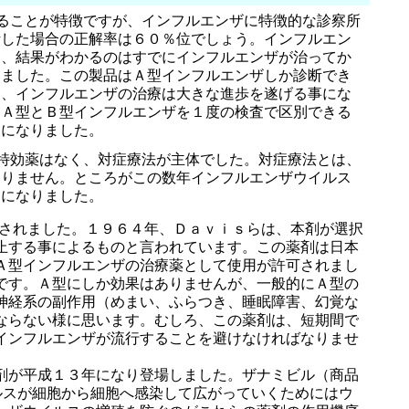
ることが特徴ですが、インフルエンザに特徴的な診察所
断した場合の正解率は６０％位でしょう。インフルエン
て、結果がわかるのはすでにインフルエンザが治ってか
りました。この製品はＡ型インフルエンザしか診断でき
て、インフルエンザの治療は大きな進歩を遂げる事にな
、Ａ型とＢ型インフルエンザを１度の検査で区別できる
様になりました。
特効薬はなく、対症療法が主体でした。対症療法とは、
ありません。ところがこの数年インフルエンザウイルス
とになりました。
されました。１９６４年、Ｄａｖｉｓらは、本剤が選択
止する事によるものと言われています。この薬剤は日本
Ａ型インフルエンザの治療薬として使用が許可されまし
です。Ａ型にしか効果はありませんが、一般的にＡ型の
神経系の副作用（めまい、ふらつき、睡眠障害、幻覚な
ならない様に思います。むしろ、この薬剤は、短期間で
インフルエンザが流行することを避けなければなりませ
剤が平成１３年になり登場しました。ザナミビル（商品
ルスが細胞から細胞へ感染して広がっていくためにはウ