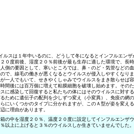
イルスは１年中いるのに、どうして冬になるとインフルエンザ
度２０度前後、湿度２０％前後が最も生存に適した環境で、長
、人側の要因として、寒いところでは、鼻・のど・気管などの
すので、線毛の働きが悪くなるとウイルスが侵入しやすくなり
人が一人でもいて、せきやくしゃみでウイルスをまき散らせば
四時間後には百万個に増えて粘膜細胞を破壊し始めます。その
ルスに感染して回復すると私たちの体にはそのウイルスに対す
びるために遺伝子の配列を少しずつ変え（小変異）、免疫の網
さらにいくつかのタイプに分かれますが、このＡ型が姿を変え
の辺に理由があります。
な箱の中を湿度２０％、温度２０度に設定してインフルエンザ
０％以上に上げると３％のウイルスしか生きていませんでした