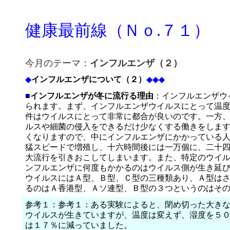
健康最前線（Ｎｏ.７１）
今月のテーマ：
インフルエンザ（２）
◆
インフルエンザについて（２）
◆◆◆
■
インフルエンザが冬に流行る理由
：インフルエンザウ
られます。まず、インフルエンザウイルスにとって温
件はウイルスにとって非常に都合が良いのです。一方
ルスや細菌の侵入をできるだけ少なくする働きをしま
くなりますので、中にインフルエンザにかかっている
猛スピードで増殖し、十六時間後には一万個に、二十
大流行を引きおこしてしまいます。また、特定のウイ
ンフルエンザに何度もかかるのはウイルス側が生き延
ウイルスにはＡ型、Ｂ型、Ｃ型の三種類あり、Ａ型は
るのはＡ香港型、Ａソ連型、Ｂ型の３つというのはそ
参考１：参考１：ある実験によると、閉め切った大き
ウイルスが生きていますが、温度は変えず、湿度を５
は１７％に減っていました。