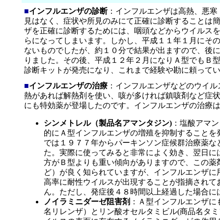
■
インフルエンザの診断
：インフルエンザは高熱、悪寒
見はなく、症状や所見のみにて正確に診断することは
ザを正確に診断するためには、咽頭などからウイルス
らになってしまいます。しかし、平成１１年１月にそ
ないものでしたが、約１０分で結果が出ますので、後
りました。その後、平成１２年２月になりＡ型でもＢ
診断キットが発売になり、これまで経験や勘に頼って
■
インフルエンザの治療
：インフルエンザなどのウイル
熱があれば解熱剤を使い、咳が多ければ鎮咳剤など症
にも特効薬が登場したのです。インフルエンザの治療
シンメトレル（製品名アマンタジン)
：塩酸アマン
的にＡ型インフルエンザの増殖を抑制することを
では１９７７年からパーキンソン症候群治療薬な
た。実際に使ってみると非常によく効き、翌日に
方がＢ型よりも重い傾向がありますので、この薬
ど）が良く知られていますが、インフルエンザに
高率に耐性ウイルスが出現することが指摘されて
ん。ただし、発症後４８時間以上経過した場合に
ノイラミニダーゼ阻害剤
：Ａ型インフルエンザに
名リレンザ）とリン酸オセルタミビル(商品名タ