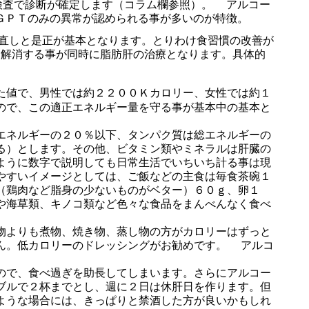
検査で診断が確定します（コラム欄参照）。 アルコー
ＧＰＴのみの異常が認められる事が多いのが特徴。
直しと是正が基本となります。とりわけ食習慣の改善が
を解消する事が同時に脂肪肝の治療となります。具体的
た値で、男性では約２２００Ｋカロリー、女性では約１
ので、この適正エネルギー量を守る事が基本中の基本と
エネルギーの２０％以下、タンパク質は総エネルギーの
る）とします。その他、ビタミン類やミネラルは肝臓の
ように数字で説明しても日常生活でいちいち計る事は現
やすいイメージとしては、ご飯などの主食は毎食茶碗１
（鶏肉など脂身の少ないものがベター）６０ｇ、卵１
や海草類、キノコ類など色々な食品をまんべんなく食べ
物よりも煮物、焼き物、蒸し物の方がカロリーはずっと
ん。低カロリーのドレッシングがお勧めです。 アルコ
ので、食べ過ぎを助長してしまいます。さらにアルコー
ブルで２杯までとし、週に２日は休肝日を作ります。但
ような場合には、きっぱりと禁酒した方が良いかもしれ