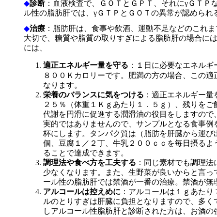
◆
診断
：血液検査で、ＧＯＴとＧＰＴ、それにγＧＴＰ
ル性の脂肪肝では、γＧＴＰとＧＯＴの異常が認められ
◆
治療
：脂肪肝は、食事や飲酒、運動不足などのこれま
大切で、糖質や脂質の取りすぎによる脂肪肝の場合に
には、
適正エネルギー量を守る
：１日に必要なエネルギ
８００Ｋカロリーです。肥満の方の場合、この適
なります。
栄養のバランスに気をつける
：適正エネルギー量
２５％（体重１Ｋｇあたり１．５ｇ）、残りをご
代謝を円滑に促進する潤滑油の役目をしますので
実的ではありませんので、サンプルとなる食事例
杯にします。タンパク質は（脂肪を肝臓から運び
個、豆腐１／２丁、牛乳２００ｃｃを毎日摂るよ
ることで達成できます。
調理法や食べ方を工夫する
：同じ素材でも調理法
少なくなります。また、生野菜が良いからと言っ
ール性の脂肪肝では禁酒が一番の治療。禁酒が無
アルコールは控えめに
：アルコールは１ｇあたり
ルのとりすぎは肝臓に負担となりますので、多く
しアルコール性脂肪肝と診断された方は、お酒の