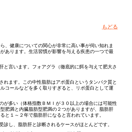
もどる
から、健康についての関心が非常に高い事が伺い知れま
肝があります。生活習慣が影響を与える疾患の一つで最
肝と言います。フォアグラ（徹底的に餌を与えて肥大さ
されます。この中性脂肪はアポ蛋白というタンパク質と
アルコールなどを多く取りすぎると、リポ蛋白として運
のが多い（体格指数ＢＭＩが３０以上の場合には可能性
肪型肥満と内臓脂肪型肥満の２つがありますが、脂肪肝
けると１～２年で脂肪肝になると言われています。
受診し、脂肪肝と診断されるケースがほとんどです。