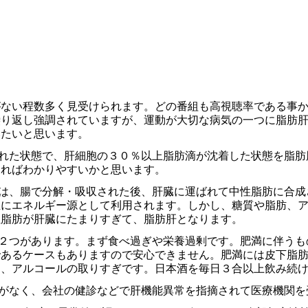
がない程数多く見受けられます。どの番組も高視聴率である事
繰り返し強調されていますが、運動が大切な病気の一つに脂肪
みたいと思います。
れた状態で、肝細胞の３０％以上脂肪滴が沈着した状態を脂肪
ければわかりやすいかと思います。
は、腸で分解・吸収された後、肝臓に運ばれて中性脂肪に合成
主にエネルギー源として利用されます。しかし、糖質や脂肪、
性脂肪が肝臓にたまりすぎて、脂肪肝となります。
２つがあります。まず食べ過ぎや栄養過剰です。肥満に伴うも
であるケースもありますので安心できません。肥満には皮下脂
は、アルコールの取りすぎです。日本酒を毎日３合以上飲み続
がなく、会社の健診などで肝機能異常を指摘されて医療機関を