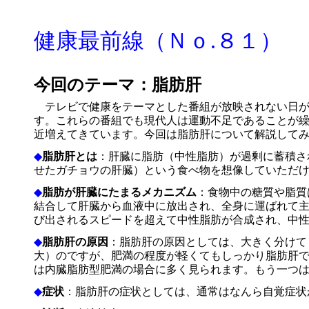
健康最前線（Ｎｏ.８１）
今回のテーマ：脂肪肝
テレビで健康をテーマとした番組が放映されない日
す。これらの番組でも現代人は運動不足であることが
近増えてきています。今回は脂肪肝について解説して
◆
脂肪肝とは
：肝臓に脂肪（中性脂肪）が過剰に蓄積さ
せたガチョウの肝臓）という食べ物を想像していただ
◆
脂肪が肝臓にたまるメカニズム
：食物中の糖質や脂質
結合して肝臓から血液中に放出され、全身に運ばれて
び出されるスピードを超えて中性脂肪が合成され、中
◆
脂肪肝の原因
：脂肪肝の原因としては、大きく分けて
大）のですが、肥満の程度が軽くてもしっかり脂肪肝
は内臓脂肪型肥満の場合に多く見られます。もう一つ
◆
症状
：脂肪肝の症状としては、通常はなんら自覚症状