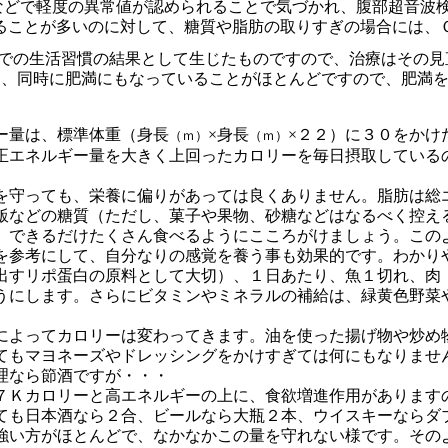
などで軽度の異常値が認められることで気づかれ、腹部超音波
ることが多いのに対して、糖質や脂肪の取りすぎの場合には、
での生活習慣の結果として生じたものですので、治療はその見
は、同時に肥満にもなっていることがほとんどですので、肥満
ー量は、標準体重（身長
×身長
×２２）に３０をかけ
（ｍ）
（ｍ）
正エネルギー量を大きく上回ったカロリーを毎日摂取している
を守っても、栄養に偏りがあっては良くありません。脂肪は総
飯などの糖質（ただし、菓子や果物、砂糖などはなるべく控え
、できるだけたくさん食べるようにこころがけましょう。この
を参考にして、自分なりの感覚を養う事も効果的です。わかり
出すリポ蛋白の原料として大切）、１日あたり、魚１切れ、肉
うにします。さらにビタミンやミネラルの補給は、緑黄色野菜
によってカロリーは変わってきます。油を使った揚げ物や炒め
てもマヨネーズやドレッシングをかけすぎては何にもなりませ
理なら節酒ですが・・・
７Ｋカロリーと高エネルギーの上に、食欲増進作用があります
ても日本酒なら２合、ビールなら大瓶２本、ウイスキーならダ
強い方がほとんどで、なかなかこの量を守れない様です。その