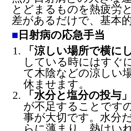
とどまるものを熱疲労
差があるだけで、基本
■
日射病の応急手当
「涼しい場所で横に
している時にはすぐ
て木陰などの涼しい
休ませます。
「水分と塩分の投与
が不足することです
事が大切です。水分
らに薄まり、熱けい