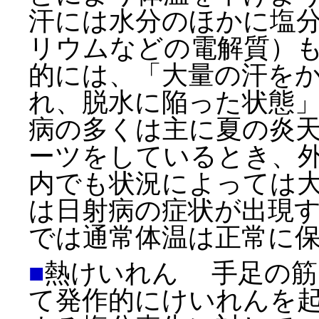
汗には水分のほかに塩
リウムなどの電解質）
的には、「大量の汗を
れ、脱水に陥った状態
病の多くは主に夏の炎
ーツをしているとき、
内でも状況によっては
は日射病の症状が出現
では通常体温は正常に
■
熱けいれん 手足の筋
て発作的にけいれんを