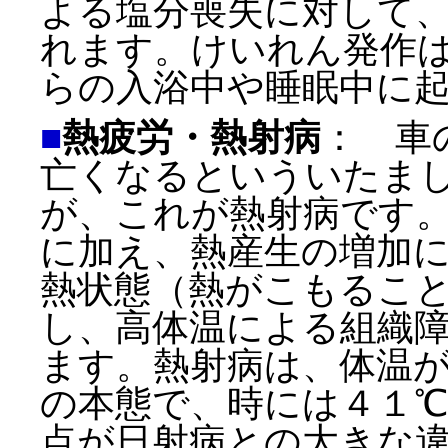
よる塩分喪失に対して
れます。けいれん発作
らの入浴中や睡眠中に
■
熱疲労・熱射病
： 車
亡くなるといういたま
が、これが熱射病です
に加え、熱産生の増加
熱状態（熱がこもるこ
し、高体温による組織
ます。熱射病は、体温
の本態で、時には４１
点が日射病との大きな