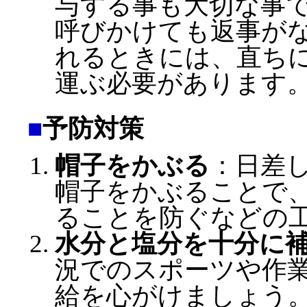
与する事も大切な事
呼びかけても返事が
れるときには、直ち
運ぶ必要があります
■
予防対策
帽子をかぶる
：日差
帽子をかぶることで
ることを防ぐなどの
水分と塩分を十分に
況でのスポーツや作
給を心がけましょう