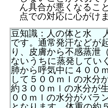
ん具合が悪くなるこ
点での対応に心がけ
豆知識：人の体と水 
です。通常発汗などが
り、皮膚から不感蒸泄
ないうちに蒸発してい
肺から呼気中に４００
して５００ｍｌの水分
約３００ｍｌの水分が
００ｍｌの水分がバラ
となります。体重の約