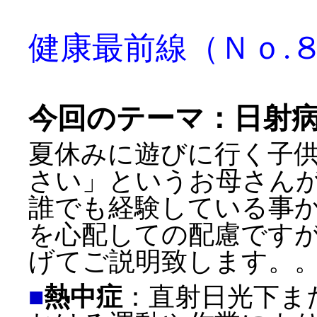
健康最前線（Ｎｏ.
今回のテーマ：日射
夏休みに遊びに行く子
さい」というお母さん
誰でも経験している事
を心配しての配慮です
げてご説明致します。
■
熱中症
：直射日光下ま