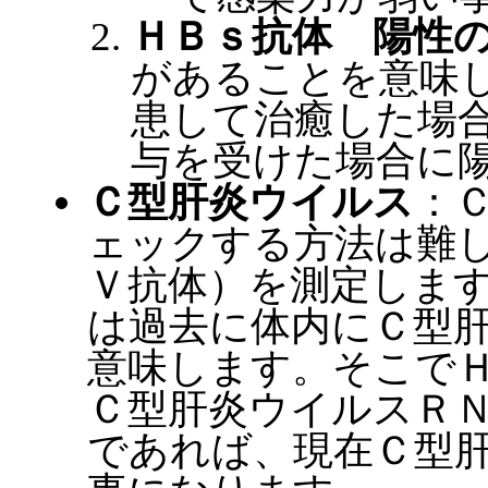
ＨＢｓ抗体 陽性
があることを意味
患して治癒した場
与を受けた場合に
Ｃ型肝炎ウイルス
：
ェックする方法は難
Ｖ抗体）を測定しま
は過去に体内にＣ型
意味します。そこで
Ｃ型肝炎ウイルスＲ
であれば、現在Ｃ型