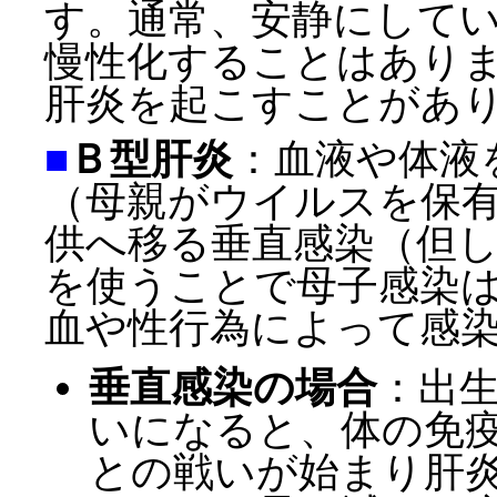
す。通常、安静にして
慢性化することはあり
肝炎を起こすことがあ
■
Ｂ型肝炎
：血液や体液
（母親がウイルスを保
供へ移る垂直感染（但
を使うことで母子感染
血や性行為によって感
垂直感染の場合
：出
いになると、体の免
との戦いが始まり肝