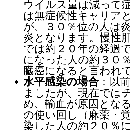
ウイルス量は減って
は無症候性キャリア
が、３０％位の人は
炎となります。慢性
では約２０年の経過
になった人の約３０
臓癌になると言われ
水平感染の場合
：以
ましたが、現在では
め、輸血が原因とな
の使い回し（麻薬・
染した人の約２０％