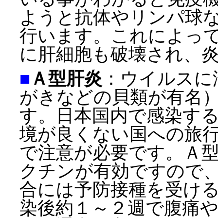
ようと抗体やリンパ球
行います。これによっ
に肝細胞も破壊され、
■
Ａ型肝炎
：ウイルスに
がきなどの貝類が有名
す。日本国内で感染す
境が良くない国への旅
で注意が必要です。Ａ
クチンが有効ですので
合には予防接種を受け
染後約１～２週で腹痛