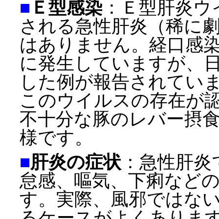
■
Ｅ型感染
：Ｅ型肝炎ウ
される急性肝炎（稀に
はありません。経口感
に発生していますが、
した例が報告されてい
このウイルスの存在が
不十分な豚のレバー摂
様です。
■
肝炎の症状
：急性肝炎
怠感、嘔気、下痢など
す。実際、風邪ではな
るケースがよくありま