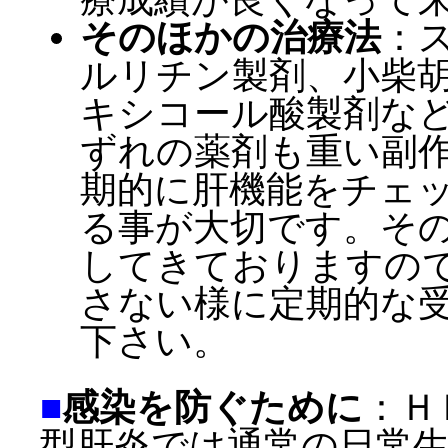
そのほかの治療法
：
ルリチン製剤、小柴
キシコール酸製剤な
ずれの薬剤も重い副
期的に肝機能をチェ
る事が大切です。そ
してきておりますの
さない様に定期的な
下さい。
■
感染を防ぐために
：Ｈ
型肝炎では通常の日常