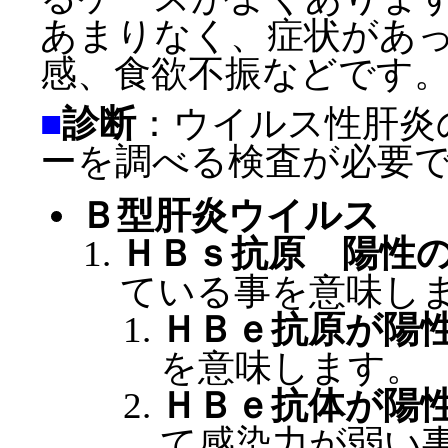
あまりなく、症状があ
感、食欲不振などです
■
診断
：ウイルス性肝炎
ーを調べる検査が必要
Ｂ型肝炎ウイルス
ＨＢｓ抗原 陽性
ている事を意味し
ＨＢｅ抗原が陽
を意味します。
ＨＢｅ抗体が陽
て感染力が弱い