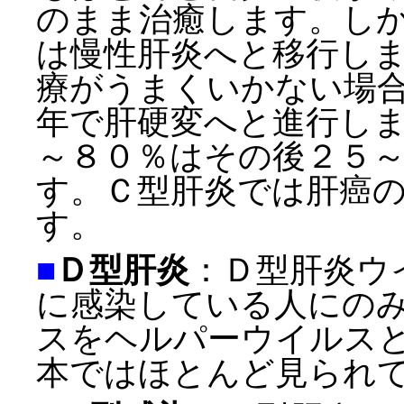
のまま治癒します。し
は慢性肝炎へと移行し
療がうまくいかない場
年で肝硬変へと進行し
～８０％はその後２５
す。Ｃ型肝炎では肝癌
す。
■
Ｄ型肝炎
：Ｄ型肝炎ウ
に感染している人にの
スをヘルパーウイルス
本ではほとんど見られ