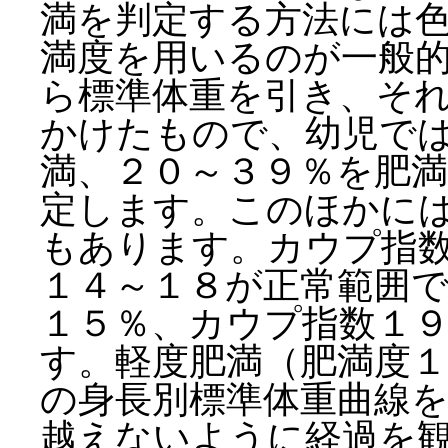
満を判定する方法には
満度を用いるのが一般
ら標準体重を引き、そ
かけたもので、幼児で
満、２０～３９％を肥満
定します。このほかに
もあります。カウプ指数
１４～１８が正常範囲
１５％、カウプ指数１
す。軽度肥満（肥満度１
の身長別標準体重曲線
越えないように経過を