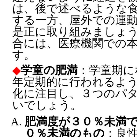
は、後で述べるような
する一方、屋外での運
是正に取り組みましょ
合には、医療機関での
す。
◆
学童の肥満
：学童期に
年定期的に行われるよ
化に注目し、３つのパ
いでしょう。
肥満度が３０％未満
０％未満のもの
：良