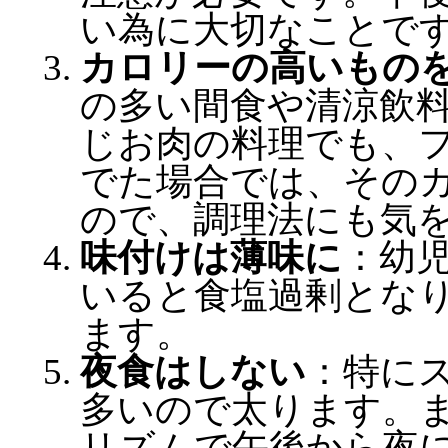
い為に大切なことで
カロリーの高いもの
の多い間食や清涼飲
じお肉の料理でも、
でた場合では、その
ので、調理法にも気
味付けは薄味に
：幼
いると食塩過剰とな
ます。
夜食はしない
：特に
多いので太ります。
リズムで午後から夜