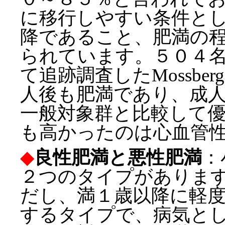
に移行しやすい条件と
降であること、肥満の
られています。５０４
て追跡調査したMossb
人後も肥満であり、成
一般対象群と比較して
も高かったのは心血管
◆
良性肥満と悪性肥満
：
２つのタイプがありま
だし、満１歳以降に軽
するタイプで、病気と