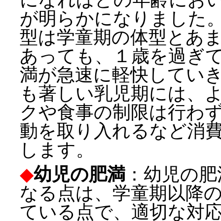
が明らかになりました
型は学童期の体型とあ
あっても、１歳を過ぎ
満が急速に軽快してい
も著しい乳児期には、
クや食事の制限は行わ
動を取り入れるなど消
します。
◆
幼児の肥満
：幼児の肥
なる点は、学童期以降
ている点で、適切な対