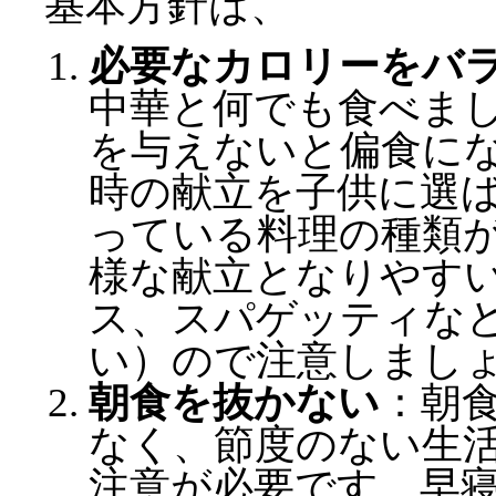
基本方針は、
必要なカロリーをバ
中華と何でも食べま
を与えないと偏食に
時の献立を子供に選
っている料理の種類
様な献立となりやす
ス、スパゲッティな
い）ので注意しまし
朝食を抜かない
：朝
なく、節度のない生
注意が必要です。早