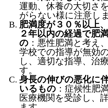
運動、休養の大切さ
がらない様に注意し
肥満度が３０％以上
２年以内の経過で肥
の
：悪性肥満と考え
学校での指導が無効
し、適切な指導、治
す。
身長の伸びの悪化に
いるもの
：症候性肥
医療機関を受診し、
ます。