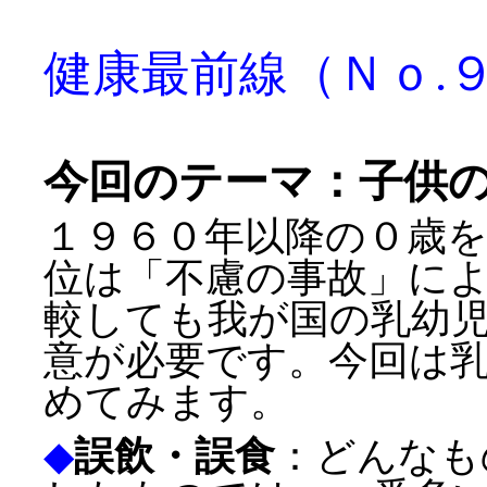
健康最前線（Ｎｏ.
今回のテーマ：子供
１９６０年以降の０歳
位は「不慮の事故」に
較しても我が国の乳幼
意が必要です。今回は
めてみます。
◆
誤飲・誤食
：どんなも