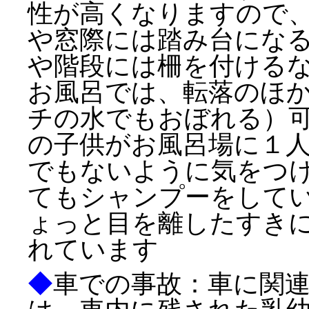
性が高くなりますので
や窓際には踏み台にな
や階段には柵を付ける
お風呂では、転落のほ
チの水でもおぼれる）
の子供がお風呂場に１
でもないように気をつ
てもシャンプーをして
ょっと目を離したすき
れています
◆
車での事故：車に関