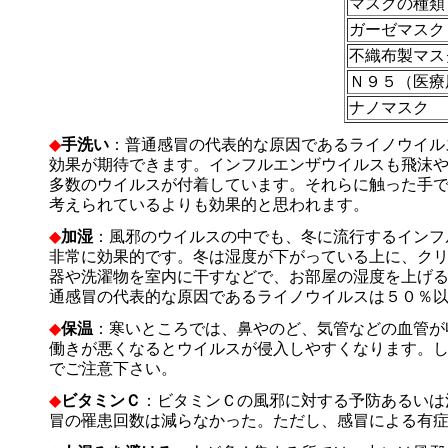
マスクの種類
ガーゼマスク
不織布製マス
Ｎ９５（医療
ナノマスク
◆
手洗い
：普通感冒の代表的な原因であるライノウイル
効果が期待できます。インフルエンザウイルスも飛沫
多数のウイルスが付着しています。それらに触った手
考えられているよりも効果的と思われます。
◆
加湿
：風邪のウイルスの中でも、冬に流行するインフ
非常に効果的です。冬は湿度が下がっている上に、ク
器や洗濯物を室内に干すなどで、お部屋の湿度を上げ
通感冒の代表的な原因であるライノウイルスは５０％
◆
保温
：寒いところでは、鼻やのど、気管などの血管が
働きが悪くなるとウイルスが侵入しやすくなります。
でご注意下さい。
◆
ビタミンＣ
：ビタミンＣの風邪に対する予防あるいは
冒の罹患回数は減らなかった。ただし、感冒による有