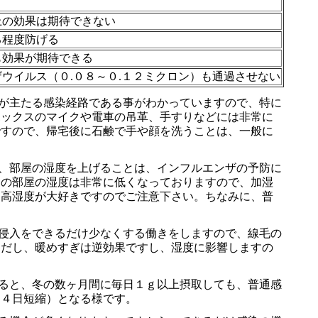
上の効果は期待できない
る程度防げる
も効果が期待できる
ウイルス（０.０８～０.１２ミクロン）も通過させない
が主たる感染経路である事がわかっていますので、特に
ボックスのマイクや電車の吊革、手すりなどには非常に
ですので、帰宅後に石鹸で手や顔を洗うことは、一般に
、部屋の湿度を上げることは、インフルエンザの予防に
庭の部屋の湿度は非常に低くなっておりますので、加湿
、高湿度が大好きですのでご注意下さい。ちなみに、普
侵入をできるだけ少なくする働きをしますので、線毛の
ただし、暖めすぎは逆効果ですし、湿度に影響しますの
ると、冬の数ヶ月間に毎日１ｇ以上摂取しても、普通感
４４日短縮）となる様です。