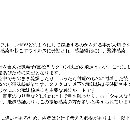
ンフルエンザがどのようにして感染するのかを知る事が大切で
感染を起こすウイルスに分類され、感染経路には、飛沫感染、飛
分を含んだ微粒子(直径５ミクロン以上)を飛沫といい、これに
接あびた時に問題となります。
空中でそのまま乾燥したり、いったん付近のものに付着した後
るのが飛沫核感染です。２ミクロン以下の飛沫核は長時間空中
ほかにこの飛沫核感染も主要な感染ルートです。
、電車のつり革などに触れた手で鼻を触ったり、握手やキスな
は、飛沫感染よりもこの接触感染の方が多いと考えられています
に違いがあるため、両者は分けて考える必要があります。以下