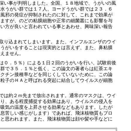
深い事が判明しました。全国、１８地域で、うがいの風
、水うがい群では１７人、ヨードうがい群では２３．６
も風邪の発症が抑制されたのに対して、これまで効果が
しますが、のどの粘膜細胞や正常の細菌叢にも影響を与
ない方が良いと言われている事とあわせ、興味深い報告
取り込まれてしまいます。また、インフルエンザのウイ
にうがいをすることは現実的とは言えず、また、鼻粘膜
をえません。
は０．５％）による１日２回のうがいを行い、試験前後
い群で３５．１％と低く、この論文の著者らは紅茶エキ
ワクチン接種率などを同じくしていないために、この論
ス粒子のＨＡと呼ばれる突起に結合してウイルスが細胞
では約２ｍ先まで放出されます。通常のマスクは、ウイ
たり、ある程度捕捉する効果はあり、ウイルスの侵入を
、吸気の温度を上昇させる効果などもあります。したが
し息苦しい感じがします）であれば、飛沫核物質もブロ
いと思われます。また、飛沫核物質は顔や髪や手などに