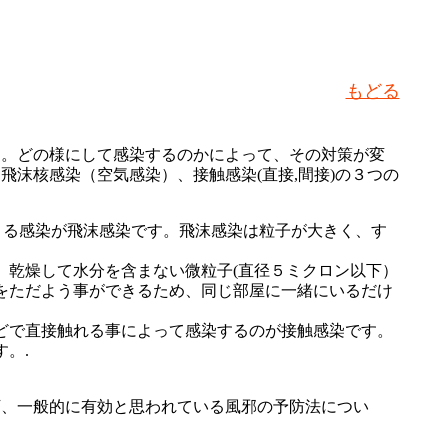
もどる
す。どの様にして感染するのかによって、その対策が変
沫核感染（空気感染）、接触感染(直接,間接)の３つの
よる感染が飛沫感染です。飛沫感染は粒子が大きく、す
、乾燥して水分を含まない微粒子(直径５ミクロン以下）
をただよう事ができるため、同じ部屋に一緒にいるだけ
どで直接触れる事によって感染するのが接触感染です。
。.
、一般的に有効と思われている風邪の予防法につい