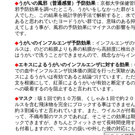
◆
うがいの風邪（普通感冒）予防効果
：京都大学保健管
邪予防効果を調べたところ、うがいをしなかった群が
人でした。この結果を統計学的手法で解析すると、水
あると思われていたヨードうがい群では、意味のある
えてしまう事が、風邪の予防効果にマイナスの影響を
です。
◆
うがいのインフルエンザ予防効果
：インフルエンザの
ルスは、のどの粘膜よりも鼻の粘膜から高頻度に検出
はうがいで洗うことができませんので、残念ながらイ
◆
エキスによるうがいのインフルエンザに対する効果
：
での血中インフルエンザ抗体価の測定を行った実験が
スによるうがいは有効であると結論づけています。た
文を根拠にして、紅茶によるうがいが有効と断定する
への吸着するのを阻止すると言われています。
◆
マスク
：咳１回で約１０万個、くしゃみ１回で約２０
ルスを含む飛沫物を完全にブロックする事はできませ
約３割減らすと言われています。また、ウイルスが付
って、不織布製のマスクであれば、そこそこの効果は
ックできますが、きちんとフィットさせて長時間使用
も付着しますので、マスクの扱いや外した後の対応に