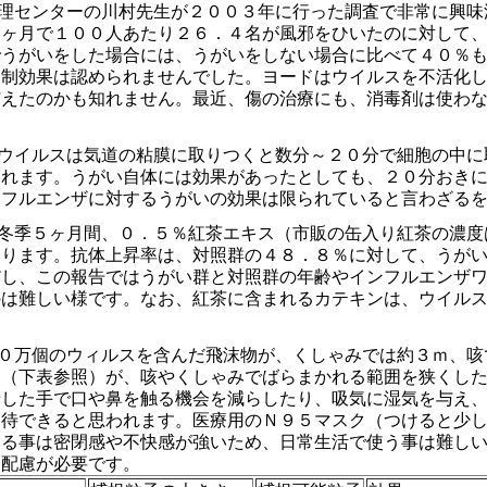
理センターの川村先生が２００３年に行った調査で非常に興味
１ヶ月で１００人あたり２６．４名が風邪をひいたのに対して
でうがいをした場合には、うがいをしない場合に比べて４０％
抑制効果は認められませんでした。ヨードはウイルスを不活化
与えたのかも知れません。最近、傷の治療にも、消毒剤は使わ
ウイルスは気道の粘膜に取りつくと数分～２０分で細胞の中に
されます。うがい自体には効果があったとしても、２０分おき
ンフルエンザに対するうがいの効果は限られていると言わざる
冬季５ヶ月間、０．５％紅茶エキス（市販の缶入り紅茶の濃度
あります。抗体上昇率は、対照群の４８．８％に対して、うが
だし、この報告ではうがい群と対照群の年齢やインフルエンザ
のは難しい様です。なお、紅茶に含まれるカテキンは、ウイル
０万個のウィルスを含んだ飛沫物が、くしゃみでは約３ｍ、咳
ん（下表参照）が、咳やくしゃみでばらまかれる範囲を狭くし
着した手で口や鼻を触る機会を減らしたり、吸気に湿気を与え
期待できると思われます。医療用のＮ９５マスク（つけると少
する事は密閉感や不快感が強いため、日常生活で使う事は難し
も配慮が必要です。