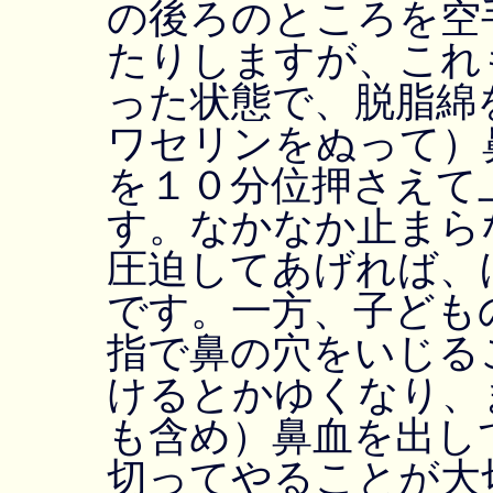
の後ろのところを空
たりしますが、これ
った状態で、脱脂綿
ワセリンをぬって）
を１０分位押さえて
す。なかなか止まら
圧迫してあげれば、
です。一方、子ども
指で鼻の穴をいじる
けるとかゆくなり、
も含め）鼻血を出し
切ってやることが大