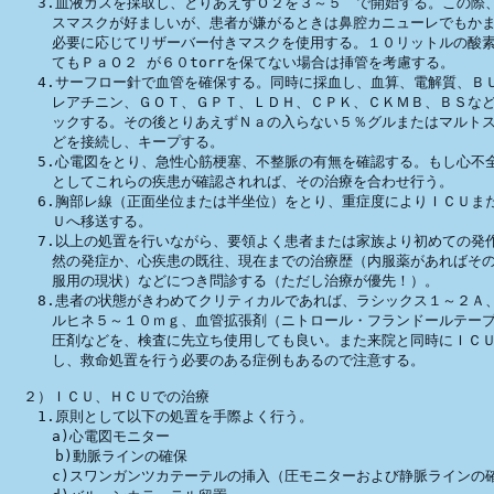
　　3.血液ガスを採取し、とりあえずＯ２を３～５　で開始する。この際、
　　　スマスクが好ましいが、患者が嫌がるときは鼻腔カニューレでもかま
　　　必要に応じてリザーバー付きマスクを使用する。１０リットルの酸素
　　　てもＰａＯ２ が６０torrを保てない場合は挿管を考慮する。

　　4.サーフロー針で血管を確保する。同時に採血し、血算、電解質、ＢＵ
　　　レアチニン、ＧＯＴ、ＧＰＴ、ＬＤＨ、ＣＰＫ、ＣＫＭＢ、ＢＳなど
　　　ックする。その後とりあえずＮａの入らない５％グルまたはマルトス
　　　どを接続し、キープする。

　　5.心電図をとり、急性心筋梗塞、不整脈の有無を確認する。もし心不全
　　　としてこれらの疾患が確認されれば、その治療を合わせ行う。

　　6.胸部レ線（正面坐位または半坐位）をとり、重症度によりＩＣＵまた
　　　Ｕへ移送する。

　　7.以上の処置を行いながら、要領よく患者または家族より初めての発作
　　　然の発症か、心疾患の既往、現在までの治療歴（内服薬があればその
　　　服用の現状）などにつき問診する（ただし治療が優先！）。

　　8.患者の状態がきわめてクリティカルであれば、ラシックス１～２Ａ、
　　　ルヒネ５～１０ｍｇ、血管拡張剤（ニトロール・フランドールテープ
　　　圧剤などを、検査に先立ち使用しても良い。また来院と同時にＩＣＵ
　　　し、救命処置を行う必要のある症例もあるので注意する。

　２）ＩＣＵ、ＨＣＵでの治療

　　1.原則として以下の処置を手際よく行う。

　　　a)心電図モニター

　 　 b)動脈ラインの確保

　　　c)スワンガンツカテーテルの挿入（圧モニターおよび静脈ラインの確