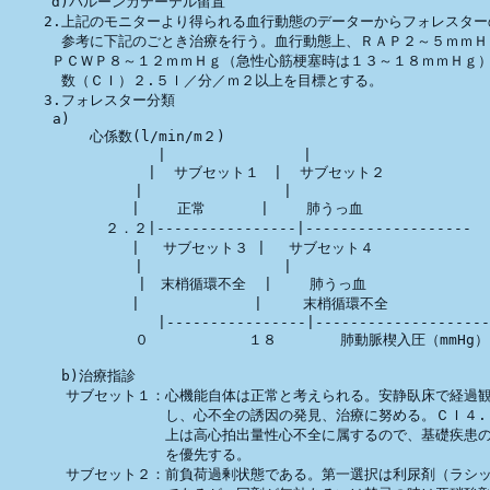
　　　d)バルーンカテーテル留置

    2.上記のモニターより得られる血行動態のデーターからフォレスター
      参考に下記のごとき治療を行う。血行動態上、ＲＡＰ２～５ｍｍＨ
　　　ＰＣＷＰ８～１２ｍｍＨｇ（急性心筋梗塞時は１３～１８ｍｍＨｇ）
      数（ＣＩ）２.５ｌ／分／ｍ２以上を目標とする。

    3.フォレスター分類

     a)

　　      心係数(l/min/m２)

                 |　              | 

　　  　         |  サブセット１　|  サブセット２

　　 　　　　　  |                |

　　　　　　　　 |　　 正常  　　 |　　 肺うっ血

           ２．２|----------------|-------------------

　　　　　　　　 |　 サブセット３ |　 サブセット４

　　 　　　　　  |                |

　　 　　　   　 |　末梢循環不全  |　　 肺うっ血

　　　　　　　　 |　　　　　　　　|　   末梢循環不全

                 |----------------|--------------------

　　 　　　　　  ０　　　　　　　１８　　    肺動脈楔入圧（mmHg）

      b)治療指診

　　　　サブセット１：心機能自体は正常と考えられる。安静臥床で経過観
　　　　　　　　　　　し、心不全の誘因の発見、治療に努める。ＣＩ４.０
　　　　　　　　　　　上は高心拍出量性心不全に属するので、基礎疾患の
　　　　　　　　　　　を優先する。

　　　　サブセット２：前負荷過剰状態である。第一選択は利尿剤（ラシッ