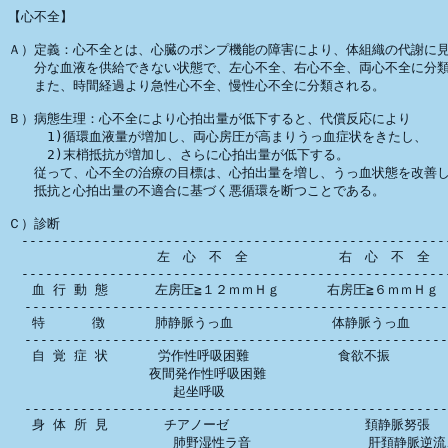
【心不全】

Ａ）定義：心不全とは、心臓のポンプ機能の障害により、体組織の代謝に見
　　分な血液を供給できない状態で、左心不全、右心不全、両心不全に分類
　　また、時間経過より急性心不全、慢性心不全に分類される。

Ｂ）病態生理：心不全により心拍出量が低下すると、代償反応により

　　　1)循環血液量が増加し、両心房圧が高まりうっ血症状をきたし、

　　　2)末梢抵抗が増加し、さらに心拍出量が低下する。

　　従って、心不全の治療の目標は、心拍出量を増し、うっ血状態を改善し
　　抵抗と心拍出量の不適合に基づく悪循環を断つことである。

Ｃ）診断

　------------------------------------------------------
　 　 　 　 　　　　　左　心　不　全　　　　　　　右　心　不　全

　------------------------------------------------------
   血 行 動 態 　　　左房圧≧１２ｍｍＨｇ 　　　右房圧≧６ｍｍＨｇ

  -----------------------------------------------------
   特　　　 徴 　 　 肺静脈うっ血　 　　　　　　体静脈うっ血

  -----------------------------------------------------
   自 覚 症 状 　 　 労作性呼吸困難  　　　　 　食欲不振

　  　　　　　　　　 夜間発作性呼吸困難　 

                  　 起坐呼吸 

  -----------------------------------------------------
   身 体 所 見       チアノーゼ                 頚静脈努張

                  　 肺野湿性ラ音  　           肝頚静脈逆