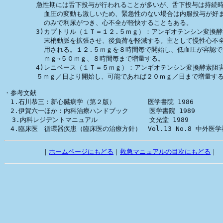
　　　　　急性期には舌下投与が行われることが多いが、舌下投与は持続時
          血圧の変動も激しいため、緊急性のない場合は内服投与が好ま
          のみで利尿がつき、心不全が軽快することもある。

        3)カプトリル（１Ｔ＝１２.５ｍｇ）：アンギオテンシン変換酵
          末梢動脈を拡張させ、後負荷を軽減する。主として慢性心不全
          用される。１２.５ｍｇを８時間毎で開始し、低血圧が容認で
          ｍｇ→５０ｍｇ、８時間毎まで増量する。

        4)レニベース（１Ｔ＝５ｍｇ）：アンギオテンシン変換酵素阻害
　　　　　５ｍｇ／日より開始し、可能であれば２０ｍｇ／日まで増量する
・参考文献

　1.石川恭三：新心臓病学（第２版）　　　　　医学書院 1986

　2.伊賀六一ほか：内科治療ハンドブック 　　 医学書院 1989

  3.内科レジデントマニュアル　　　　　　　　文光堂 1989

　        ｜
ホームページにもどる
｜
救急マニュアルの目次にもどる
｜