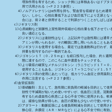
          増加作用を有するため、ショック例には単独あるいはドブタミ
          用で汎用される（→Ｐ２２３参照）。

        4)ノルアドレナリンはα作用を持ち、腎血管を収縮するため通常
          ない。しかし、心拍出量低下および血圧低下により乏尿となっ
          合には、前２者と併用することで利尿がつくことがしばしばあ
      c)ジギタリス剤

　　　　1)心房細動など頻脈性上室性期外収縮が心拍出量を低下させている
          良い適応となる。

        2)ジギタリスには速効性はなく、上記以外では急性期には通常カ
          アミンが用いられるが、その離脱に際し用いられることもある
        3)ジギタリスを使用する場合も、最近では急速飽和は行わず、最
          持量を投与するのが一般的である。

　　　　4)ジゴキシン１Ｔ（０.２５ｍｇ）を経口投与した場合、約１週間
          態に達するので、このころに血中濃度をチェックする。

        5)より吸収の確実なメチルジゴキシン（ラニラピッド１Ｔ＝０.
          使用することもある。ジゴキシン１Ｔ＝ラニラピッド１.５Ｔ

　　　　6)ジギタリス剤の使用にあたっては、低カリウム血症と併用薬剤と
          作用に注意する（→Ｐ２２７参照）。

      d)血管拡張剤

        1)亜硝酸剤：主として、急性期に前負荷の軽減を目的として使用
          効性で半減期が短いため使いやすいが、低血圧に注意。冠動脈
          有するため虚血性心疾患による心不全で特に使用される。軟膏
          は、緩徐な効果が得られ、血圧の変動も少ないので使いやすい
        2)アダラート：動脈拡張による後負荷軽減を目的として使用さ
          狭心症、弁膜症（ＡＲ・ＭＲなど）による心不全で特に有効。