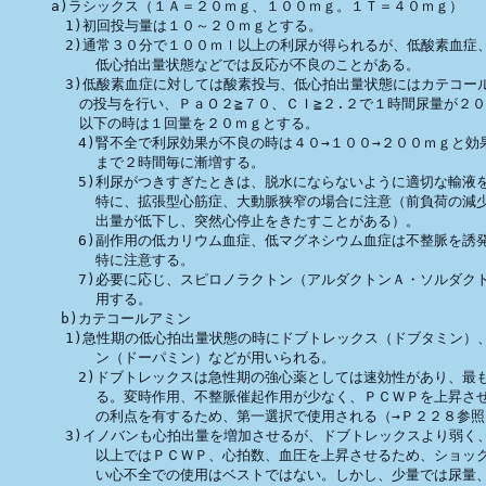
　　　a)ラシックス（１Ａ＝２０ｍｇ、１００ｍｇ。１Ｔ＝４０ｍｇ）

　　　　1)初回投与量は１０～２０ｍｇとする。

　　　　2)通常３０分で１００ｍｌ以上の利尿が得られるが、低酸素血症、
          低心拍出量状態などでは反応が不良のことがある。

　　　　3)低酸素血症に対しては酸素投与、低心拍出量状態にはカテコール
　　　　　の投与を行い、ＰａＯ２≧７０、ＣＩ≧２.２で１時間尿量が２０
　　　　　以下の時は１回量を２０ｍｇとする。

        4)腎不全で利尿効果が不良の時は４０→１００→２００ｍｇと効
          まで２時間毎に漸増する。

        5)利尿がつきすぎたときは、脱水にならないように適切な輸液を
          特に、拡張型心筋症、大動脈狭窄の場合に注意（前負荷の減少
          出量が低下し、突然心停止をきたすことがある）。

        6)副作用の低カリウム血症、低マグネシウム血症は不整脈を誘発
          特に注意する。

        7)必要に応じ、スピロノラクトン（アルダクトンＡ・ソルダクト
          用する。

      b)カテコールアミン

　　　　1)急性期の低心拍出量状態の時にドブトレックス（ドブタミン）、
          ン（ドーパミン）などが用いられる。

        2)ドブトレックスは急性期の強心薬としては速効性があり、最も
          る。変時作用、不整脈催起作用が少なく、ＰＣＷＰを上昇させ
          の利点を有するため、第一選択で使用される（→Ｐ２２８参照
　　　　3)イノバンも心拍出量を増加させるが、ドブトレックスより弱く、
          以上ではＰＣＷＰ、心拍数、血圧を上昇させるため、ショック
          い心不全での使用はベストではない。しかし、少量では尿量、