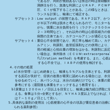
　　　　　　　　　　　であるが、同剤が無効あるいは禁忌の時は亜硝酸剤
　　　　　　　　　　　滴静注を行う。急激な利尿によりＲＡＰ、ＰＣＷＰ
　　　　　　　　　　　圧、ＣＩが低下することがある。この様なときは、
　　　　　　　　　　　ランスを計算し、輸液にて補正する。

　　　　サブセット３：Low output の状態である。ＲＡＰ２以下、かつ
　　　　　　　　　　　が８以下の時は脱水と考えられるので、モニターを
　　　　　　　　　　　がら、慎重に水分負荷を行う（ラクテック５００ｍ
　　　　　　　　　　　２～３時間など）。それ以外の時は心筋収縮力の低
　　　　　　　　　　　病態の主体であり、カテコールアミンが適応となる
　　　　サブセット４：重症心不全状態であり、死亡率も極めて高い。カテ
　　　　　　　　　　　ルアミン、利尿剤、血管拡張剤などの併用により、
　　　　　　　　　　　荷の軽減と心拍出量の増加をはかる。利尿剤に反応
　　　　　　　　　　　い場合は、体外除水（ＥＣＵＭ:extracorporeal u
　　　　　　　　　　　filtration method）を考慮する。また、心筋
　　　　　　　　　　  する心不全では、ＩＡＢＰの使用を検討する。

    4.その他の処置

      a)水分管理：はじめ絶食とし、輸液も５％グルを主体とする。利尿
　　　　する反応が良好で、症状の改善が着実に認められる場合には、水分
　　　　をゆるめていく。水バランスは、水分の出納だけでなく、体重の変
　　　　参考にする（退院後も体重をチェックするよう教育する）。

　　　b)尿量は１２００ｍｌ／日以上を目安とし、輸液は極力経口摂取に切
　　　　える。食事は５分→全粥とするが、ＮＹＨＡ３度以上でなければ、塩
　　　　は７～１０ｇ／日として良い。

　　5.具体的な薬剤の使用法（心筋梗塞の心不全の項及び重症患者の治療に
      られる薬剤参照）
