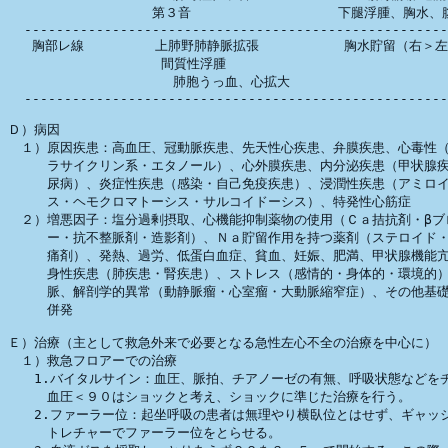
 　　   　　　　　　 第３音    　　　　　   　　下腿浮腫、胸水、腹
  -----------------------------------------------------
   胸部レ線　　 　   上肺野肺静脈拡張 　        胸水貯留（右＞左
　　   　　　        間質性浮腫 

　                   肺胞うっ血、心拡大 

  -----------------------------------------------------
Ｄ）病因

　１）原因疾患：高血圧、冠動脈疾患、先天性心疾患、弁膜疾患、心毒性（
　　　ラサイクリン系・エタノール）、心外膜疾患、内分泌疾患（甲状腺疾
　　　尿病）、炎症性疾患（感染・自己免疫疾患）、浸潤性疾患（アミロイ
　　　ス・ヘモクロマトーシス・サルコイドーシス）、特発性心筋症

　２）増悪因子：塩分過剰摂取、心機能抑制薬物の使用（Ｃａ拮抗剤・βブロ
　　　ー・抗不整脈剤・造影剤）、Ｎａ貯留作用を持つ薬剤（ステロイド・
　　　痛剤）、発熱、過労、低蛋白血症、貧血、妊娠、肥満、甲状腺機能亢
　　　身性疾患（肺疾患・腎疾患）、ストレス（感情的・身体的・環境的）
　　　脈、解剖学的異常（動静脈瘤・心室瘤・大動脈縮窄症）、その他基礎
　　　併発

Ｅ）治療（主として救急外来で必要となる急性左心不全の治療を中心に）

　１）救急フロアーでの治療

　　1.バイタルサイン：血圧、脈拍、チアノーゼの有無、呼吸状態などをチ
　　　血圧＜９０はショックと考え、ショックに準じた治療を行う。　

　　2.ファーラー位：起坐呼吸の患者は無理やり横臥位とはせず、ギャッジ
　　　トレチャーでファーラー位をとらせる。
