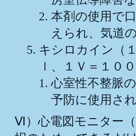
本剤の使用で
えられ、気道
キシロカイン（
ｌ、１Ｖ＝１００
心室性不整脈
予防に使用さ
Ⅵ）心電図モニター（