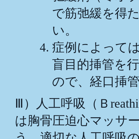
で筋弛緩を得
い。
症例によって
盲目的挿管を
ので、経口挿
Ⅲ）人工呼吸（Ｂreat
は胸骨圧迫心マッサ
う。適切な人工呼吸