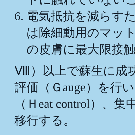
電気抵抗を減らす
は除細動用のマッ
の皮膚に最大限接
Ⅷ）以上で蘇生に成
評価（Ｇauge）を
（Ｈeat control）、集
移行する。