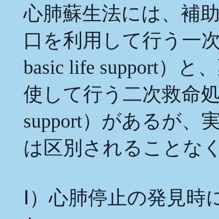
心肺蘇生法には、補
口を利用して行う一
basic life sup
使して行う二次救命処置（Ａ
support）がある
は区別されることな
Ⅰ）心肺停止の発見時