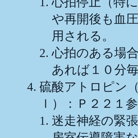
心拍停止（特
や再開後も血
用される。
心拍のある場
あれば１０分
硫酸アトロピン（
ｌ）：Ｐ２２１参
迷走神経の緊
房室伝導障害