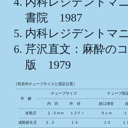
内科レジデントマ
書院 1987
内科レジデントマニ
芹沢直文：麻酔の
版 1979
［気管内チューブサイズと固定位置］

 -------------------------------------------------
            　　 チューブサイズ          　　チューブ固定位
   年　齢  -----------------------------------------
             　内　径　　　外　径        経口挿管     経
  ------------------------------------------------
     未熟児　   ２.５ｍｍ 　１２Ｆｒ       ９ｃｍ     １０
  ------------------------------------------------
  成熟新生児 　 ３.０       １４           １０     １
  ------------------------------------------------