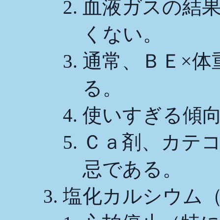
血液ガスの結
くない。
通常、ＢＥ×体
る。
使いすぎる傾
Ｃａ剤、カテ
忌である。
塩化カルシウム