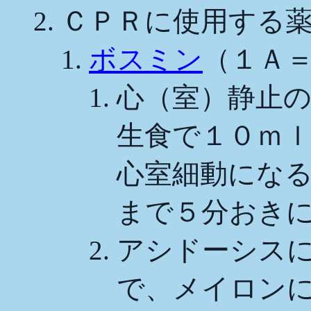
ＣＰＲに使用する
ボスミン
（１Ａ
心（室）静止
生食で１０ｍ
心室細動にな
まで５分おき
アシドーシス
で、メイロン