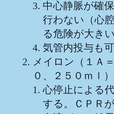
中心静脈が確
行わない（心
る危険が大き
気管内投与も
メイロン（１Ａ＝２０
０、２５０ｍｌ）
心停止による
する。ＣＰＲ