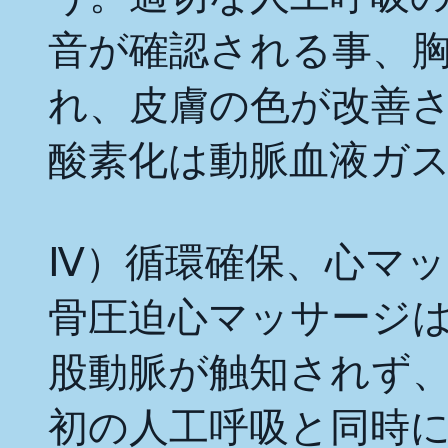
音が確認される事、
れ、皮膚の色が改善
酸素化は動脈血液ガ
Ⅳ）循環確保、心マッサー
骨圧迫心マッサージ
股動脈が触知されず
初の人工呼吸と同時