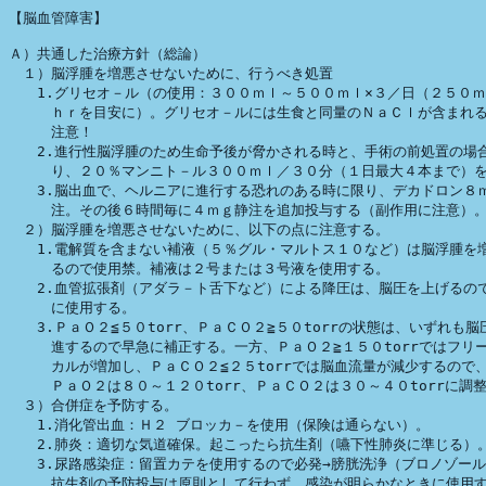
【脳血管障害】

Ａ）共通した治療方針（総論）

　１）脳浮腫を増悪させないために、行うべき処置

　　1.グリセオ－ル（の使用：３００ｍｌ～５００ｍｌ×３／日（２５０ｍ
　　　ｈｒを目安に）。グリセオ－ルには生食と同量のＮａＣｌが含まれる
　　　注意！

　　2.進行性脳浮腫のため生命予後が脅かされる時と、手術の前処置の場合
　　　り、２０％マンニト－ル３００ｍｌ／３０分（１日最大４本まで）を
　　3.脳出血で、ヘルニアに進行する恐れのある時に限り、デカドロン８ｍ
　　　注。その後６時間毎に４ｍｇ静注を追加投与する（副作用に注意）。
　２）脳浮腫を増悪させないために、以下の点に注意する。

　　1.電解質を含まない補液（５％グル・マルトス１０など）は脳浮腫を増
　　　るので使用禁。補液は２号または３号液を使用する。

　　2.血管拡張剤（アダラ－ト舌下など）による降圧は、脳圧を上げるので
　　　に使用する。

　　3.ＰａＯ２≦５０torr、ＰａＣＯ２≧５０torrの状態は、いずれも脳圧
　　　進するので早急に補正する。一方、ＰａＯ２≧１５０torrではフリー
　　　カルが増加し、ＰａＣＯ２≦２５torrでは脳血流量が減少するので、
　　　ＰａＯ２は８０～１２０torr、ＰａＣＯ２は３０～４０torrに調整
　３）合併症を予防する。

　　1.消化管出血：Ｈ２ ブロッカ－を使用（保険は通らない）。

　　2.肺炎：適切な気道確保。起こったら抗生剤（嚥下性肺炎に準じる）。
　　3.尿路感染症：留置カテを使用するので必発→膀胱洗浄（ブロノゾール
　　　抗生剤の予防投与は原則として行わず、感染が明らかなときに使用す