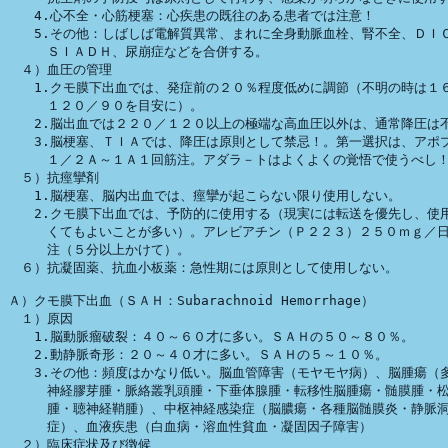
　　4.心不全・心筋梗塞：心疾患の既往のある患者では注意！

　　5.その他：しばしば電解質異常、まれに全身動脈血栓、腎不全、ＤＩＣ
　　　ＳＩＡＤＨ、尿崩症などを合併する。

　４）血圧の管理

　　1.クモ膜下出血では、発症前の２０％程度低めに調節（不明の時は１６
　　　１２０／９０を目安に）。

　　2.脳出血では２２０／１２０以上の極端な高血圧以外は、通常降圧は不
　　3.脳梗塞、ＴＩＡでは、降圧は原則として禁忌！。第一選択は、アポプ
　　　１／２Ａ～１Ａ１回筋注。アダラ－トはよくよくの覚悟で使うべし！
　５）抗痙攣剤

　　1.脳梗塞、脳内出血では、痙攣が起こらない限り使用しない。

　　2.クモ膜下出血では、予防的に使用する（現実には転送を優先し、使用
　　　くてもよいことが多い）。アレビアチン（Ｐ２２３）２５０ｍｇ／日
　　　注（５分以上かけて）。

　６）抗凝固薬、抗血小板薬：急性期には原則として使用しない。

Ａ）クモ膜下出血（ＳＡＨ：Subarachnoid Hemorrhage）

　１）原因

　　1.脳動脈瘤破裂：４０～６０才に多い。ＳＡＨの５０～８０％。

　　2.動静脈奇形：２０～４０才に多い。ＳＡＨの５～１０％。

　　3.その他：頻度はかなり低い。脳血管障害（モヤモヤ病）、脳腫瘍（多
　　　神経膠芽腫・脈絡叢乳頭腫・下垂体腺腫・転移性脳腫瘍・髄膜腫・松
　　　腫・聴神経鞘腫）、中枢神経感染症（脳膿瘍・各種脳髄膜炎・静脈洞
　　　症）、血液疾患（白血病・溶血性貧血・凝固因子障害）

　２）臨床症状及び徴候
