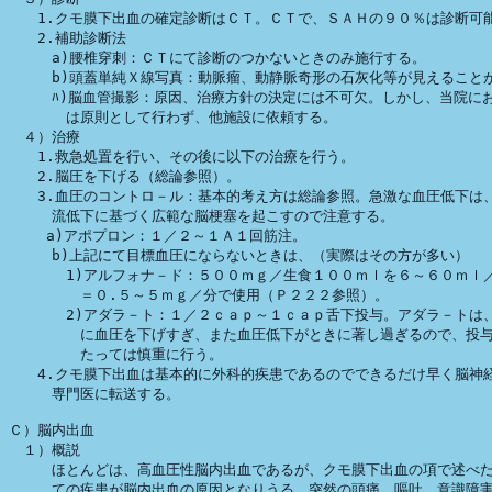
　　1.クモ膜下出血の確定診断はＣＴ。ＣＴで、ＳＡＨの９０％は診断可能
　　2.補助診断法

　　　a)腰椎穿刺：ＣＴにて診断のつかないときのみ施行する。

　　　b)頭蓋単純Ｘ線写真：動脈瘤、動静脈奇形の石灰化等が見えることが
　　　ﾊ)脳血管撮影：原因、治療方針の決定には不可欠。しかし、当院にお
　　　　は原則として行わず、他施設に依頼する。

　４）治療

　　1.救急処置を行い、その後に以下の治療を行う。

　　2.脳圧を下げる（総論参照）。

　　3.血圧のコントロ－ル：基本的考え方は総論参照。急激な血圧低下は、
　　　流低下に基づく広範な脳梗塞を起こすので注意する。

　 　a)アポプロン：１／２～１Ａ１回筋注。

　　　b)上記にて目標血圧にならないときは、（実際はその方が多い）

　　　　1)アルフォナ－ド：５００ｍｇ／生食１００ｍｌを６～６０ｍｌ／
　　　　　＝０.５～５ｍｇ／分で使用（Ｐ２２２参照）。

　　　　2)アダラ－ト：１／２ｃａｐ～１ｃａｐ舌下投与。アダラ－トは、
　　　　　に血圧を下げすぎ、また血圧低下がときに著し過ぎるので、投与
　　　　　たっては慎重に行う。

　　4.クモ膜下出血は基本的に外科的疾患であるのでできるだけ早く脳神経
　　　専門医に転送する。

Ｃ）脳内出血

　１）概説

　　　ほとんどは、高血圧性脳内出血であるが、クモ膜下出血の項で述べた
　　　ての疾患が脳内出血の原因となりうる。突然の頭痛、嘔吐、意識障害