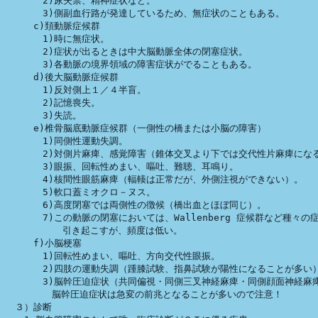
　　　　2)尿失禁、精神症状など。

　　　　3)側副血行路が発達しているため、無症状のこともある。

　　　c)頚動脈症候群

　　　　1)時に無症状。

　　　　2)症状が出るときは中大脳動脈全体の閉塞症状。

　　　　3)各動脈の境界領域の障害症状がでることもある。

　　　d)後大脳動脈症候群

　　　　1)反対側上１／４半盲。

　　　　2)記憶喪失。

　　　　3)失読。

　　　e)椎骨脳底動脈症候群（一側性の橋または小脳の障害）

　　　　1)同側性運動失調。

　　　　2)対側片麻痺、感覚障害（錐体交叉より下では交代性片麻痺になる
　　　　3)眼振、回転性めまい、嘔吐、難聴、耳鳴り。

　　　　4)核間性眼筋麻痺（輻輳は正常だが、外側注視ができない）。

　　　　5)軟口蓋ミオクロ－ヌス。

　　　　6)高度閉塞では両側性の徴候（橋出血とほぼ同じ）。

　　　　7)この動脈の閉塞においては、Wallenberg 症候群など種々の症
          引き起こすが、頻度は低い。

　　　f)小脳梗塞

　　　　1)回転性めまい、嘔吐、方向交代性眼振。

　　　　2)四肢の運動失調（踵膝試験、指鼻試験が陽性になることが多い）
　　　　3)脳幹圧迫症状（共同偏視・同側三叉神経麻痺・同側顔面神経麻痺
　　　　　脳幹圧迫症状は急変の前兆となることが多いので注意！

　３）診断
