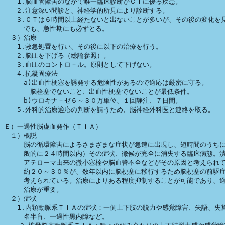
　　1.脳血管障害のなかで唯一臨床診断がＣＴに優る疾患。

　　2.注意深い問診と、神経学的所見により診断する。

　　3.ＣＴは６時間以上経たないと出ないことが多いが、その後の変化を見
　　　でも、急性期にも必ずとる。

　３）治療

　　1.救急処置を行い、その後に以下の治療を行う。

　　2.脳圧を下げる（総論参照）。

　　3.血圧のコントロ－ル。原則として下げない。

　　4.抗凝固療法

　　　a)出血性梗塞を誘発する危険性があるので適応は厳密に守る。

　　　　脳栓塞でないこと、出血性梗塞でないことが最低条件。

　　　b)ウロキナ－ゼ６～３０万単位、１回静注、７日間。

　　5.外科的治療適応の判断を請うため、脳神経外科医と連絡を取る。

Ｅ）一過性脳虚血発作（ＴＩＡ）

　１）概説

　　　脳の循環障害によるさまざまな症状が急速に出現し、短時間のうちに
　　　般的に２４時間以内）その症状、徴候が完全に消失する臨床病態。潰
　　　アテローマ由来の微小塞栓や脳血管不全などがその原因と考えられて
　　　約２０～３０％が、数年以内に脳梗塞に移行するため脳梗塞の前駆症
　　　考えられている。治療によりある程度抑制することが可能であり、適
　　　治療が重要。

　２）症状

　　1.内頚動脈系ＴＩＡの症状：一側上下肢の脱力や感覚障害、失語、失算
　　　名半盲、一過性黒内障など。
