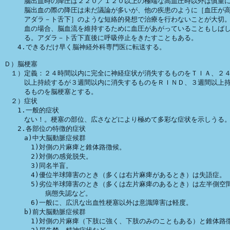
　　　脳出血時の降圧は２２０／１２０以上の極端な高血圧時以外は慎重に
　　　脳出血の際の降圧は未だ議論が多いが、他の疾患のように［血圧が高
　　　アダラ－ト舌下］のような短絡的発想で治療を行わないことが大切。
　　　血の場合、脳血流を維持するために血圧があがっていることもしばし
　　　る。アダラ－ト舌下直後に呼吸停止をきたすこともある。

　　4.できるだけ早く脳神経外科専門医に転送する。

Ｄ）脳梗塞

　１）定義：２４時間以内に完全に神経症状が消失するものをＴＩＡ、２４
　　　以上持続するが３週間以内に消失するものをＲＩＮＤ、３週間以上持
　　　るものを脳梗塞とする。

　２）症状

　　1.一般的症状

　　　ない！。梗塞の部位、広さなどにより極めて多彩な症状を示しうる。
　　2.各部位の特徴的症状

　　　a)中大脳動脈症候群

　　　　1)対側の片麻痺と錐体路徴候。

　　　　2)対側の感覚脱失。

　　　　3)同名半盲。

　　　　4)優位半球障害のとき（多くは右片麻痺があるとき）は失語症。

　　　　5)劣位半球障害のとき（多くは左片麻痺のあるとき）は左半側空間
          病態失認など。

　　　　6)一般に、広汎な出血性梗塞以外は意識障害は軽度。

　　　b)前大脳動脈症候群

　　　　1)対側の片麻痺（下肢に強く、下肢のみのこともある）と錐体路徴