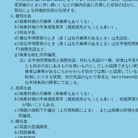
　　　室穿破のときに伴い易い）などの脳内出血に共通した症状のほかに、
　　　部位による特徴的症状が出現する。

　　1.被殻出血

　　　a)病巣対側の片麻痺（単麻痺もありうる）。

　　　b)病巣対側の半身感覚異常（感覚脱失がもっとも多い）。

　　　c)同名半盲。

　　　d)優位半球障害のとき（多くは右片麻痺があるとき）は失語症。

　　　e)劣位半球障害のとき（多くは左片麻痺のあるとき）は左半側空間無
　　  f)病態失認など。

　　　g)病巣を睨む共同偏視。

       注）左半側空間無視と病態失認：何れも失認の一種。前者は半盲等
 　　　　　とも自分の左にあるものを無いものとしてしか認識できない状態
 　　　　　後者は麻痺があるにもかかわらず自分では無いと認識しているた
 　　　　　転倒したりする状態。失行失認のなかで有名な Gerstmann症
 　　　　　位半球角回の障害にて起こる。

　　2.視床出血

　　　a)病巣対側の片麻痺（単麻痺もありうる）。

　　　b)病巣対側の半身感覚異常（感覚脱失がもっとも多い）、知覚障害の
        が強いこともある。

　　　c)両眼の強制下方偏位（上方視制限による）、または病巣の対側を睨
　　　　同偏視。

　　3.橋出血

　　　a)高度の意識障害。

　　　b)四肢麻痺。

　　　c)除脳固縮。
