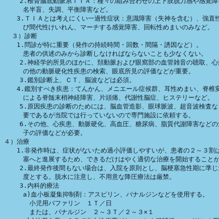
    2.椎骨脳底動脈系ＴＩＡ：種々の組み合わせの上下肢脱力感や感覚障
　　　名半盲、失調、平衡障害など。

　　3.ＴＩＡとは考えにくい一過性症状：意識障害（失神を含む）、強直性
　　　び間代性けいれん、マーチする感覚障害、回転性めまいのみなど。

  ３）診断

　　1.問診が特に重要（発作の持続時間・回数・間隔・誘因など）。

　　　患者の供述のみから診断しなければならないことも少なくない。

    2.神経学的所見のほかに、頚動脈および眼窩部の血管雑音の聴取、心
　　　の他の動脈硬化性疾患の検索、眼底所見の評価などが重要。

    3.鑑別診断上、ＣＴ、脳波などは必須。

　　4.鑑別すべき疾患：てんかん、メニエール症候群、耳性めまい、脊椎変
　　　による脊髄末梢神経障害、片頭痛、代謝性脳症、ヒステリーなど。

    5.原因疾患の診断のためには、脳血管造影、眼球脈波、超音波検査な
　　　要であるが当院では行っていないので専門施設に依頼する。

    6.その他、心疾患、動脈硬化、高血圧、糖尿病、脂質代謝障害などの
　　　子の評価などが必要。

４）治療

　　1.非発作時は、症状がないため過小評価しやすいが、患者の２～３割は
　　　塞へと進展するため、できるだけはやく適切な治療を開始することが
    2.最終発作後間もない場合は、入院を原則とし、脳梗塞急性期に準じ
　　　度とする。脱水に注意し、不用意な降圧療法は厳禁。

    3.内科的療法

　　　a)血小板凝集抑制剤：アスピリン、パナルジンなどを使用する。

　　　　小児用バファリン　１Ｔ／日　

　　　　または、パナルジン　２～３Ｔ／２～３×１
