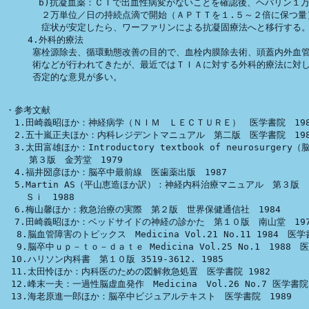
      b)抗凝血薬：ＣＴで出血性病変がないことを確認後、ヘパリン１万
　　　　２万単位／日の持続点滴で開始（ＡＰＴＴを１.５～２倍に保つ量）
　　　　症状が安定したら、ワーファリンによる抗凝固療法へと移行する。
    4.外科的療法

　　　塞栓源除去、循環動態改善の目的で、血栓内膜除去術、頭蓋内外血管
　　　術などが行われてきたが、最近ではＴＩＡに対する外科的療法に対し
　　　否定的な意見が多い。

・参考文献

　1.田崎義昭ほか：神経病学（ＮＩＭ　ＬＥＣＴＵＲＥ）　医学書院　1987
　2.五十嵐正夫ほか：内科レジデントマニュアル　第二版　医学書院　1987
　3.太田富雄ほか：Introductory textbook of neurosurgery
 　　第３版　金芳堂　1979

　4.福井圀彦ほか：脳卒中最前線　医歯薬出版　1987

　5.Martin AS（平山恵造ほか訳）：神経内科治療マニュアル　第３版　
  　Ｓｉ　1988

　6.梅山馨ほか：救急治療の実際　第２版　世界保健通信社　1984

　7.田崎義昭ほか：ベッドサイドの神経の診かた　第１０版　南山堂　1977
  8.脳血管障害のトピックス　Medicina Vol.21 No.11 1984　医学
  9.脳卒中ｕｐ－ｔｏ－ｄａｔｅ Medicina Vol.25 No.1　1988　医
 10.ハリソン内科書　第１０版 3519-3612. 1985

 11.太田怜ほか：内科医のための図解救急処置　医学書院 1982

 12.峰末一夫：一過性脳虚血発作　Medicina　Vol.26 No.7 医学書院 1