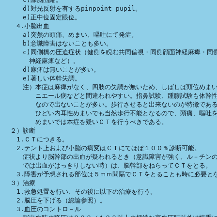
　　　d)対光反射を有するpinpoint pupil。

　　　e)正中位固定眼位。

　　4.小脳出血

　　　a)突然の頭痛、めまい、嘔吐にて発症。

　　　b)意識障害はないことも多い。

　　　c)同側橋の圧迫症状（健側を睨む共同偏視・同側顔面神経麻痺・同側
　　　　神経麻痺など）。

　　　d)麻痺は無いことが多い。

　　　e)著しい体幹失調。

　　　注）本症は麻痺がなく、四肢の失調が無いため、しばしば頭位めまい
　　　　　ニエール病などと間違われやすい。指鼻試験、踵膝試験も体幹性
　　　　　なので出ないことが多い。歩行させると出来ないのが特徴である
　　　　　ひどい内耳性めまいでも当然歩行不能となるので、頭痛、嘔吐を
　　　　　めまいでは本症を疑いＣＴを行うべきである。

　２）診断

　　1.ＣＴにつきる。

　　2.テント上および小脳の病変はＣＴにてほぼ１００％診断可能。

　　　症状より脳幹部の出血が疑われるとき（意識障害が強く、ル－チンの
　　　では出血がはっきりしない時）は、脳幹部をねらってＣＴをとる。

　　3.障害が予想される部位は５ｍｍ間隔でＣＴをとることも時に必要とな
　３）治療

　　1.救急処置を行い、その後に以下の治療を行う。

　　2.脳圧を下げる（総論参照）。

　　3.血圧のコントロ－ル
