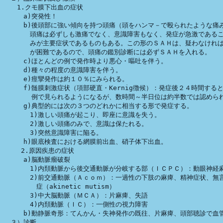
　　1.クモ膜下出血の症状

　　　a)突発性！

　　　b)後頭部に強い傾向を持つ頭痛（頭をハンマ－で殴られたような痛み
　　　　頭痛は必ずしも激痛でなく、意識障害もなく、発症が急激であるこ
　　　　みが主要症状であるものもある。この形のＳＡＨは、疑わなければ
　　　　が困難であるので、頭痛の鑑別診断には必ずＳＡＨを入れる。

　　　c)ほとんどの例で発作時より悪心・嘔吐を伴う。

　　　d)種々の程度の意識障害を伴う。

　　　e)痙攣発作は約１０％にみられる。

　　　f)髄膜刺激症状（項部硬直・Kernig徴候）：発症後２４時間すると
　　　  例で見られるようになるが、数時間～半日位は約半数では認められ
　　　g)典型的には次の３つのどれかに相当する形で発症する。

　　　　1)激しい頭痛が起こり、即座に意識を失う。

　　　　2)激しい頭痛のみで、意識は保たれる。

　　　　3)突然意識障害に陥る。

　　　h)眼底検査における網膜前出血、硝子体下出血。

　　 2.原因疾患の症状

　　　a)脳動脈瘤破裂

　　　　1)内頚動脈から後交通動脈が分岐する部（ＩＣＰＣ）：動眼神経麻
　　　　2)前交通動脈（Ａｃｏｍ）：一過性の下肢の麻痺、精神症状、無言
　　　　　症（akinetic mutism）

　　　　3)中大脳動脈（ＭＣＡ）：片麻痺、失語

　　　　4)内頚動脈（ＩＣ）：一側性の視力障害

　　　b)動静脈奇形：てんかん・失神発作の既往、片麻痺、頭部聴診で血管
　３）診断
