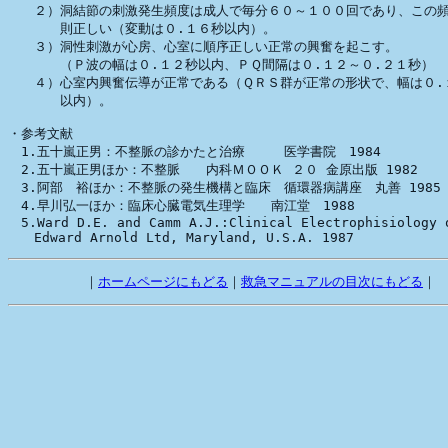
　　２）洞結節の刺激発生頻度は成人で毎分６０～１００回であり、この頻
　　　　則正しい（変動は０.１６秒以内）。

　　３）洞性刺激が心房、心室に順序正しい正常の興奮を起こす。

　　　　（Ｐ波の幅は０.１２秒以内、ＰＱ間隔は０.１２～０.２１秒）

　　４）心室内興奮伝導が正常である（ＱＲＳ群が正常の形状で、幅は０.１
　　　　以内）。

・参考文献

　1.五十嵐正男：不整脈の診かたと治療　　　医学書院　1984

　2.五十嵐正男ほか：不整脈　　内科ＭＯＯＫ ２０ 金原出版 1982

　3.阿部　裕ほか：不整脈の発生機構と臨床　循環器病講座　丸善 1985

　4.早川弘一ほか：臨床心臓電気生理学　　南江堂　1988

　5.Ward D.E. and Camm A.J.:Clinical Electrophisiology o
　        ｜
ホームページにもどる
｜
救急マニュアルの目次にもどる
｜