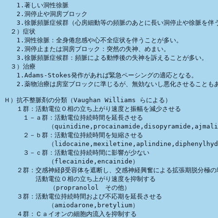
　　1.著しい洞性徐脈

　　2.洞停止や洞房ブロック

　　3.徐脈頻脈症候群（心房細動等の頻脈のあとに長い洞停止や徐脈を伴う
　２）症状

　　1.洞性徐脈：全身倦怠感や心不全症状を伴うことが多い。

　　2.洞停止または洞房ブロック：突然の失神、めまい。

　　3.徐脈頻脈症候群：頻脈による動悸後の失神を訴えることが多い。

　３）治療

　　1.Adams-Stokes発作があれば緊急ペーシングの適応となる。

　　2.薬物治療は房室ブロックに準じるが、無効ないし悪化させることもあ
Ｈ）抗不整脈剤の分類（Vaughan Williams らによる）

　　１群：活動電位０相の立ち上がり速度と振幅を減少させる

　　　１－ａ群：活動電位持続時間を延長させる

　　　　　　　（quinidine,procainamide,disopyramide,ajmali
　　　２－ｂ群：活動電位持続時間を短縮させる

　　　　　　　（lidocaine,mexiletine,aplindine,diphenylhyd
　　　３－ｃ群：活動電位持続時間に影響が少ない

　　　　　　　（flecainide,encainide）

　　２群：交感神経β受容体を遮断し、交感神経興奮による拡張期脱分極の増
　　　　　活動電位０相の立ち上がり速度を抑制する

　　　　　 　 （propranolol　その他）

　　３群：活動電位持続時間および不応期を延長させる

　　　　　　　（amiodarone,bretylium）

　　４群：Ｃａイオンの細胞内流入を抑制する
