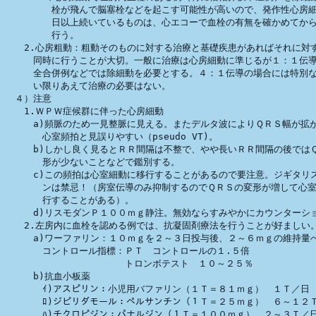
　　　　　栓が飛んで脳塞栓などを起こす可能性が高いので、発作性心房細
　　　　　日以上続いているものは、心エコーで血栓の有無を確かめてから
　　　　　行う。

　　2.心房粗動：粗動そのものに対する治療と基礎疾患があればそれに対す
　　　同時に行うことが大切。一般に治療は心房細動に準じるが１：１伝導
　　　全合併例などでは除細動を必要とする。４：１伝導の場合には特別な
　　　い限りあえて治療の必要はない。

　４）注意

　　1.ＷＰＷ症候群に伴った心房細動

　　　a)頻脈のため一見整脈に見える。またデルタ波によりＱＲＳ幅が拡が
　　　　心室頻拍と見誤りやすい（pseudo VT)。

　　　b)しかし良く見るとＲＲ間隔は不整で、やや長いＲＲ間隔の後ではＱ
　　　　形が少ないことなどで鑑別する。

　　　c)この頻拍は心室細動に移行することがあるので要注意。ジギタリス
　　　　ンは禁忌！（房室伝導のみ抑制するのでＱＲＳの変形が増して心室
　　　　行することがある）。

　　　d)リスモダンＰ１００ｍｇ静注。無効ならすみやかにカウンターショ
　　2.左房内に血栓を認める例では、抗凝固剤療法を行うことが好ましい。
　　　a)ワーファリン：１０ｍｇを２～３日投与後、２～６ｍｇの維持量へ
　　　　コントロール指標：ＰＴ　コントロールの１.５倍

　　　　　　　　　　　　　トロンボテスト　１０～２５％

　　　b)抗血小板薬

　　　　ｲ)アスピリン：小児用バファリン（１Ｔ＝８１ｍｇ）　１Ｔ／日

　　　　ﾛ)ジピリダモール：ペルサンチン（１Ｔ＝２５ｍｇ）　６～１２Ｔ
　　　　ﾊ)チクロピジン：パナルジン（１Ｔ＝１００ｍｇ）　２～３Ｔ／日