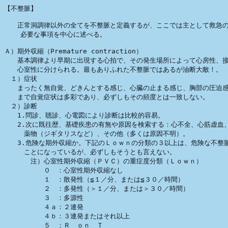
【不整脈】

　　正常洞調律以外の全てを不整脈と定義するが、ここでは主として救急の
    必要な事項を中心に述べる。

Ａ）期外収縮（Premature contraction）

　　基本調律より早期に出現する心拍で、その発生場所によって心房性、接
　　心室性に分けられる。最もありふれた不整脈ではあるが油断大敵！。

　１）症状

　　まったく無自覚、どきんとする感じ、心臓の止まる感じ、胸部の圧迫感
　　まで自覚症状は多彩であり、必ずしもその頻度とは一致しない。

　２）診断

　　1.問診、聴診、心電図により診断は比較的容易。

　　2.次に既往歴、基礎疾患の有無や原因を検索する：心不全、心筋虚血、
　　　薬物（ジギタリスなど）、その他（多くは原因不明）。

　　3.危険な期外収縮か。下記のＬｏｗｎの分類の３以上は、危険な不整脈
　　　ことになっているが、必ずしもそうとも言えない。

　　　　注）心室性期外収縮（ＰＶＣ）の重症度分類（Ｌｏｗｎ）

　　　　　　０　：心室性期外収縮なし

　　　　　　１　：散発性（≦１／分、または≦３０／時間）

　　　　　　２　：多発性（＞１／分、または＞３０／時間）

　　　　　　３　：多源性

　　　　　　４ａ：２連発

　　　　　　４ｂ：３連発またはそれ以上

　　　　　　５　：Ｒ　ｏｎ　Ｔ
