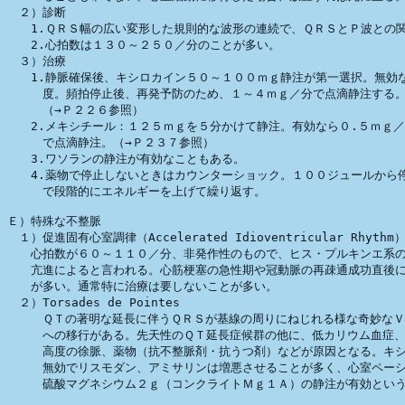
　２）診断

　　1.ＱＲＳ幅の広い変形した規則的な波形の連続で、ＱＲＳとＰ波との関
　　2.心拍数は１３０～２５０／分のことが多い。

　３）治療

　　1.静脈確保後、キシロカイン５０～１００ｍｇ静注が第一選択。無効な
　　　度。頻拍停止後、再発予防のため、１～４ｍｇ／分で点滴静注する。
　　　（→Ｐ２２６参照）

　　2.メキシチール：１２５ｍｇを５分かけて静注。有効なら０.５ｍｇ／
　　　で点滴静注。（→Ｐ２３７参照）

　　3.ワソランの静注が有効なこともある。

　　4.薬物で停止しないときはカウンターショック。１００ジュールから停
　　　で段階的にエネルギーを上げて繰り返す。

Ｅ）特殊な不整脈

　１）促進固有心室調律（Accelerated Idioventricular Rhythm）
　　心拍数が６０～１１０／分、非発作性のもので、ヒス・プルキンエ系の
　　亢進によると言われる。心筋梗塞の急性期や冠動脈の再疎通成功直後に
　　が多い。通常特に治療は要しないことが多い。

　２）Torsades de Pointes

　　　ＱＴの著明な延長に伴うＱＲＳが基線の周りにねじれる様な奇妙なＶ
　　　への移行がある。先天性のＱＴ延長症候群の他に、低カリウム血症、
　　　高度の徐脈、薬物（抗不整脈剤・抗うつ剤）などが原因となる。キシ
　　　無効でリスモダン、アミサリンは増悪させることが多く、心室ペーシ
　　　硫酸マグネシウム２ｇ（コンクライトＭｇ１Ａ）の静注が有効という