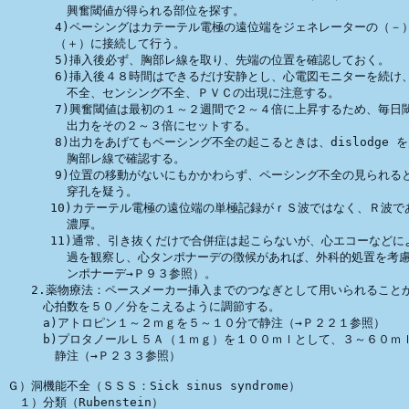
　　　　　興奮閾値が得られる部位を探す。

　　　　4)ペーシングはカテーテル電極の遠位端をジェネレーターの（－）
　　　　（＋）に接続して行う。

　　　　5)挿入後必ず、胸部レ線を取り、先端の位置を確認しておく。

　　　　6)挿入後４８時間はできるだけ安静とし、心電図モニターを続け、
　　　　　不全、センシング不全、ＰＶＣの出現に注意する。

　　　　7)興奮閾値は最初の１～２週間で２～４倍に上昇するため、毎日閾
　　　　　出力をその２～３倍にセットする。

　　　　8)出力をあげてもペーシング不全の起こるときは、dislodge を
　　　　　胸部レ線で確認する。

　　　　9)位置の移動がないにもかかわらず、ペーシング不全の見られると
　　　　　穿孔を疑う。

　　　 10)カテーテル電極の遠位端の単極記録がｒＳ波ではなく、Ｒ波であ
　　　　　濃厚。

　 　　11)通常、引き抜くだけで合併症は起こらないが、心エコーなどによ
　　　　　過を観察し、心タンポナーデの徴候があれば、外科的処置を考慮
　　　　　ンポナーデ→Ｐ９３参照）。

　　2.薬物療法：ペースメーカー挿入までのつなぎとして用いられることが
　　　心拍数を５０／分をこえるように調節する。

　　　a)アトロピン１～２ｍｇを５～１０分で静注（→Ｐ２２１参照）

　　　b)プロタノールＬ５Ａ（１ｍｇ）を１００ｍｌとして、３～６０ｍｌ
　　　　静注（→Ｐ２３３参照）

Ｇ）洞機能不全（ＳＳＳ：Sick sinus syndrome）

　１）分類（Rubenstein）
