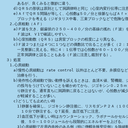
　　　　あるが、良くみると微妙に違う。

　　　d)ＱＲＳの形状は原則として洞調律時と同じ（心室内変行伝導に注意
　　　e)ＡｆでＱＲＳ間隔が等しく、心拍数≦５０／分と徐脈ならばＡｆ＋
　　　　ブロックを考える（ジギタリス中毒、三束ブロックなどで危険な徴
　　2.心房粗動（ＡＦ）

　　　a)Ｐ波を欠き、鋸歯状の２５０～４００／分の基線の搖れ（Ｆ波）を
　　　　Ｆ波はⅡ、Ｖ1で確認しやすい。

　　　b)心室拍動数（ＱＲＳ）は房室ブロックの程度により異なる。

　　　c)Ｆ波２つまたは４つに１つなどの偶数比で出ることが多く（２：１
　　　　一見整脈に見える。特に４：１伝導では心拍数が６０～１００／分
　　　　正常洞調律と誤ることもある（Ｆ波に注意し鑑別する）。

　３）処置

　　1.心房細動

　　　a)慢性心房細動は rate control 以外ほとんど不要。弁膜症な
　　　　治療を行う。

　　　b)発作性心房細動で強い動悸を訴えるときは、血清Ｋ値、腎機能、ジ
　　　　の投与をうけていないことを確かめてから、ジゴキシン０.２５ｍｇ
　　　　り静注する。通常直ちに洞調律に戻ることはないが、心拍数が減少
　　　　が軽減することが多い。

　　　c)どうしても止めたい時

　　　　1)静脈を確保し、ジゴキシン静注後に、リスモダンＰ２Ａ（１００
　　　　　１０分で静注する。ＱＴ延長、血圧低下に注意。

　　　　2)血圧低下が著しい時はカウンターショック。ラボナールかセルシ
　　　　　後、５０～１００ジュールから段階的にエネルギーを上げる。

　　　　3)心房細動で左房内血栓のある例（特に僧帽弁狭窄症例）を除細動