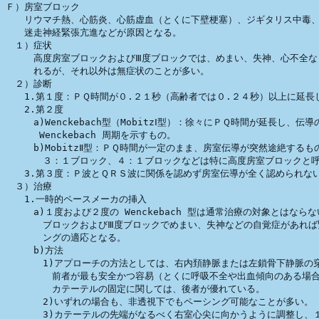
Ｆ）房室ブロック

　　リウマチ熱、心筋炎、心筋虚血（とくに下壁梗塞）、ジギタリス中毒、
　　迷走神経緊張亢進などが原因となる。

　１）症状

　　　高度房室ブロックおよびⅢ度ブロックでは、めまい、失神、心不全な
　　　れるが、それ以外は無症状のことが多い。　

　２）診断

　　1.第１度：ＰＱ時間が０.２１秒（高齢者では０.２４秒）以上に延長し
　　2.第２度

　　　a)Wenckebach型（MobitzⅠ型）：徐々にＰＱ時間が延長し、伝導
　　　 Wenckebach 周期を示すもの。

　　　b)MobitzⅡ型：ＰＱ時間が一定のまま、房室伝導が突然途絶するもの
　　　　３：１ブロック、４：１ブロックなどは特に高度房室ブロックと呼
　　3.第３度：Ｐ波とＱＲＳ波に関係を認めず房室伝導が全く認められない
　３）治療

　　1.一時的ペースメーカの挿入

　　　a)１度および２度の Wenckebach 型は通常治療の対象とはならな
　　　　ブロックおよびⅢ度ブロックでめまい、失神などの自覚症があれば
　　　　ングの適応となる。

　　　b)方法

　　　　1)アプローチの方法としては、右内頚静脈または左鎖骨下静脈の穿
　　　　　前者が最も安全かつ容易（とくに呼吸不全や出血傾向のある場合
　　　　　カテーテルの固定に関しては、後者が優れている。　　　　

　　　　2)いずれの場合も、非透視下でもペーシング可能なことが多い。

　　　　3)カテーテルの先端がなるべく右室心尖に向かうように調整し、１