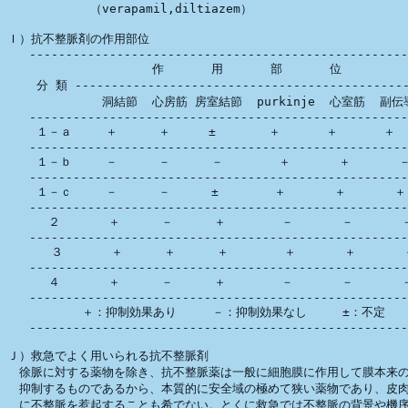
　　　　　　　（verapamil,diltiazem）

Ｉ）抗不整脈剤の作用部位

   ----------------------------------------------------
   　　　            作　　　　用　　　　部　　　　位  

    分 類 ----------------------------------------------
             洞結節  心房筋 房室結節  purkinje  心室筋  副伝
   ----------------------------------------------------
    １－ａ   　＋    　＋ 　 　±   　　 ＋  　　 ＋   　　＋  
   ----------------------------------------------------
    １－ｂ 　  － 　   － 　   － 　     ＋ 　    ＋ 　    －
   ----------------------------------------------------
    １－ｃ 　  － 　   － 　   ± 　     ＋ 　    ＋ 　    ＋
   ----------------------------------------------------
    　２ 　    ＋ 　   － 　   ＋ 　     － 　    － 　    －
   ----------------------------------------------------
      ３ 　    ＋ 　   ＋ 　   ＋ 　     ＋ 　    ＋ 　    
   ----------------------------------------------------
    　４ 　    ＋ 　   － 　   ＋ 　     － 　    － 　    －
   ----------------------------------------------------
    　　   ＋：抑制効果あり　　　－：抑制効果なし　　　±：不定  

   ----------------------------------------------------
Ｊ）救急でよく用いられる抗不整脈剤

　徐脈に対する薬物を除き、抗不整脈薬は一般に細胞膜に作用して膜本来の
　抑制するものであるから、本質的に安全域の極めて狭い薬物であり、皮肉
　に不整脈を惹起することも希でない。とくに救急では不整脈の背景や機序