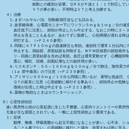
　　　　　　　　粗動との鑑別が必要。ＱＲＳがＰ波と１：１で対応してい
　　　　　　　　ＶＴの事が多い。不明時はＶＴと考え治療する。

　４）治療

　　1.まずバルサルバ法、頚動脈洞圧迫などを試みる。

　　2.血管確保後、心電図モニター下にワソラン５ｍｇを１ｍｇ／分の速度
　　　血圧低下に注意し、頻拍が停止したら中止する。なおこの時に２～３
　　　停止を見ることもあるが、あわてずに観察し、心拍再開が遅れる時は
　　　叩打する。（→Ｐ２４０参照）

　　3.同様にＡＴＰ１０ｍｇの急速静注も有効。速効性で通常１分以内にＰ
　　　停止する。洞結節、房室結節を抑制する。ＷＰＷ症候群の頻拍発作も
　　　リ－回路に房室結節を含めば有効。血圧は通常変動せず、心機能抑制
　　　悪心、嘔吐、頭痛、顔面紅潮などの副作用が多い。

　　4.リスモダンＰ：５０～１００ｍｇを１０ｍｇ／分で静注。陰性変力作
　　（１a 群中最高）ので注意（→Ｐ２３９参照）。

　　5.アミサリン５００ｍｇ／１０分も同様に用いるが、著明な低血圧、Ｑ
　　　ＱＴの延長に注意（心室細動に移行する事あり）。頻拍停止や危険な
　　　徴候が出現した時は中止する（→Ｐ２２１参照）。　

　　6.薬物が無効なときはカウンターショック。

Ｄ）心室性頻拍症

　速い異所性心拍が心室起源に生じた不整脈。心室内リエントリーや異所性
　亢進が主な原因とされている。一般に上室性頻拍より重篤である。

　１）症状

　　　動悸、胸痛、呼吸困難から起立不能になることが多い。心不全、ショ
　　　ることも希でない。心室細動に移行した場合、放置すれば死に至る。