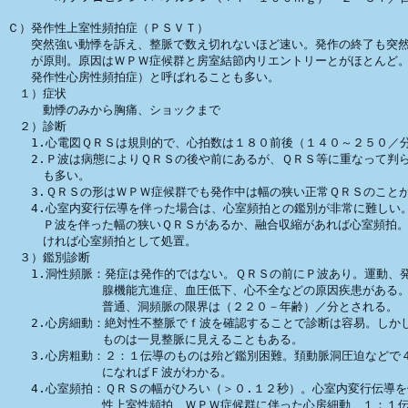
Ｃ）発作性上室性頻拍症（ＰＳＶＴ）

　　突然強い動悸を訴え、整脈で数え切れないほど速い。発作の終了も突然
　　が原則。原因はＷＰＷ症候群と房室結節内リエントリーとがほとんど。
　　発作性心房性頻拍症）と呼ばれることも多い。

　１）症状

　　　動悸のみから胸痛、ショックまで

　２）診断

　　1.心電図ＱＲＳは規則的で、心拍数は１８０前後（１４０～２５０／分
　　2.Ｐ波は病態によりＱＲＳの後や前にあるが、ＱＲＳ等に重なって判ら
　　　も多い。

　　3.ＱＲＳの形はＷＰＷ症候群でも発作中は幅の狭い正常ＱＲＳのことが
　　4.心室内変行伝導を伴った場合は、心室頻拍との鑑別が非常に難しい。
　　　Ｐ波を伴った幅の狭いＱＲＳがあるか、融合収縮があれば心室頻拍。
　　　ければ心室頻拍として処置。

　３）鑑別診断

　　1.洞性頻脈：発症は発作的ではない。ＱＲＳの前にＰ波あり。運動、発
　　　　　　　　腺機能亢進症、血圧低下、心不全などの原因疾患がある。
　　　　　　　　普通、洞頻脈の限界は（２２０－年齢）／分とされる。

　　2.心房細動：絶対性不整脈でｆ波を確認することで診断は容易。しかし
　　　　　　　　ものは一見整脈に見えることもある。

　　3.心房粗動：２：１伝導のものは殆ど鑑別困難。頚動脈洞圧迫などで４
　　　　　　　　になればＦ波がわかる。

　　4.心室頻拍：ＱＲＳの幅がひろい（＞０.１２秒）。心室内変行伝導を
　　　　　　　　性上室性頻拍、ＷＰＷ症候群に伴った心房細動、１：１伝