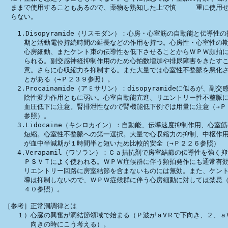
　ままで使用することもあるので、薬物を熟知した上で慎　　　重に使用せ
　らない。

　　1.Disopyramide（リスモダン）：心房・心室筋の自動能と伝導性の
　　　期と活動電位持続時間の延長などの作用を持つ。心房性・心室性の期
　　　心房細動、またケント束の伝導性を低下させることからＷＰＷ頻拍に
　　　られる。副交感神経抑制作用のため心拍数増加や排尿障害をきたすこ
　　　意。さらに心収縮力を抑制する。また大量では心室性不整脈を悪化さ
　　　とがある（→Ｐ２３９参照）。

　　2.Procainamide（アミサリン）：disopyramideに似るが、副
　　　陰性変力作用ともに弱い。心室自動能亢進、リエントリー性不整脈に
　　　血圧低下に注意。腎排泄性なので腎機能低下例では用量に注意（→Ｐ２
　　　参照）。

　　3.Lidocaine（キシロカイン）：自動能、伝導速度抑制作用、心室筋
　　　短縮。心室性不整脈への第一選択。大量で心収縮力の抑制、中枢作用
　　　が血中半減期が１時間半と短いため比較的安全（→Ｐ２２６参照）

　　4.Verapamil（ワソラン）：Ｃａ拮抗剤で房室結節の伝導性を強く抑
　　　ＰＳＶＴによく使われる。ＷＰＷ症候群に伴う頻拍発作にも通常有効
　　　リエントリー回路に房室結節を含まないものには無効。また、ケント
　　　導は抑制しないので、ＷＰＷ症候群に伴う心房細動に対しては禁忌（→
　　　４０参照）。

［参考］正常洞調律とは

　　１）心臓の興奮が洞結節領域で始まる（Ｐ波がａVＲで下向き、２、ａV
　　　　向きの時にこう考える）。
