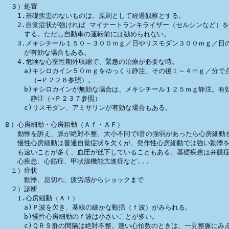
　３）処置

　　1.基礎疾患のないものは、原則として経過観察とする。

　　2.自覚症状が強ければ マイナートランキライザー（セルシンなど）を
　　　する。ただし自動車の運転前には勧められない。

　　3.メキシチール１５０～３００ｍｇ／日やリスモダン３００ｍｇ／日の
　　　が有効な場合もある。

　　4.危険な心室性期外収縮で、緊急の治療が必要な時。

　　　a)キシロカイン５０ｍｇをゆっくり静注。その後１～４ｍｇ／分で点
　　　　（→Ｐ２２６参照）。

　　　b)キシロカインが無効な場合は、メキシチール１２５ｍｇ静注。有効
　　　　静注（→Ｐ２３７参照）

　　　c)リスモダン、アミサリンが有効な場合もある。

Ｂ）心房細動・心房粗動（Ａｆ・ＡＦ）

　　動悸を訴え、脈が絶対不整、大小不同でⅠ音の強弱があったら心房細動を
　　慢性心房細動は普通自覚症状を欠くが、発作性心房細動では強い動悸を
　　も速いことが多く、血圧が低下していることもある。基礎疾患は弁膜症
　　心疾患、心筋症、甲状腺機能亢進症など...

　１）症状

　　　動悸、息切れ、疲労感からショックまで

　２）診断

　　1.心房細動（Ａｆ）

　　　a)Ｐ波を欠き、基線の細かな動揺（ｆ波）がみられる。

　　　b)慢性心房細動のｆ波は小さいことが多い。

　　　c)ＱＲＳ群の間隔は絶対不整。速い心拍数のときは、一見整脈にみえ