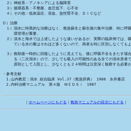
　２）神経系：アノキシアによる脳障害

　３）循環器系：不整脈、血圧低下、心不全

　４）その他：低体温症、溶血、急性腎不全、ＤＩＣなど

Ｄ）治療

　１）溺水に特異的な治療はなく、救急蘇生と蘇生後の集中治療、特に呼吸
　　　環管理が重要。

　２）淡水と海水では上述したような違いがあるが、実際の臨床例では、吸
　　　ている水の量はそれほど多くないので、両者を特に区別しなくてもよ
　３）救助後一時的に回復したように見えても、後に呼吸不全をきたす場合
　　　る（二次溺水）ので、少しでも吸入の可能性のある全ての溺水患者で
　　　原則として入院とし、少なくとも２４時間は注意深く観察する必要が
・参考文献

　1.山内教宏：溺水 綜合臨床 Vol.37（救急辞典） 1988　永井書店

　2.内科治療マニュアル　第４版　ＭＥＤＳｉ　1987 　

　        ｜
ホームページにもどる
｜
救急マニュアルの目次にもどる
｜