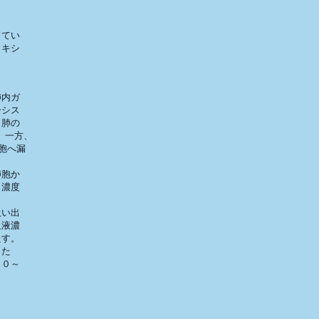
てい

キシ

内ガ

シス

肺の

。一方、

へ漏

胞か

濃度

い出

液濃

す。

た

０～
