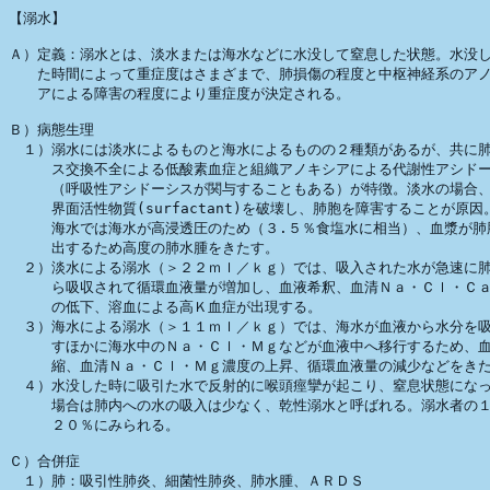
【溺水】

Ａ）定義：溺水とは、淡水または海水などに水没して窒息した状態。水没し
　　た時間によって重症度はさまざまで、肺損傷の程度と中枢神経系のアノ
　　アによる障害の程度により重症度が決定される。

Ｂ）病態生理

　１）溺水には淡水によるものと海水によるものの２種類があるが、共に肺
　　　ス交換不全による低酸素血症と組織アノキシアによる代謝性アシドー
　　　（呼吸性アシドーシスが関与することもある）が特徴。淡水の場合、
　　　界面活性物質(surfactant)を破壊し、肺胞を障害することが原因
　　　海水では海水が高浸透圧のため（３.５％食塩水に相当）、血漿が肺胞
　　　出するため高度の肺水腫をきたす。

　２）淡水による溺水（＞２２ｍｌ／ｋｇ）では、吸入された水が急速に肺
　　　ら吸収されて循環血液量が増加し、血液希釈、血清Ｎａ・Ｃｌ・Ｃａ
　　　の低下、溶血による高Ｋ血症が出現する。

　３）海水による溺水（＞１１ｍｌ／ｋｇ）では、海水が血液から水分を吸
　　　すほかに海水中のＮａ・Ｃｌ・Ｍｇなどが血液中へ移行するため、血
　　　縮、血清Ｎａ・Ｃｌ・Ｍｇ濃度の上昇、循環血液量の減少などをきた
　４）水没した時に吸引た水で反射的に喉頭痙攣が起こり、窒息状態になっ
　　　場合は肺内への水の吸入は少なく、乾性溺水と呼ばれる。溺水者の１
　　　２０％にみられる。

Ｃ）合併症

　１）肺：吸引性肺炎、細菌性肺炎、肺水腫、ＡＲＤＳ
