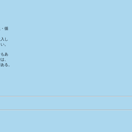
・循

入し

い。

もあ

は、

ある。

　