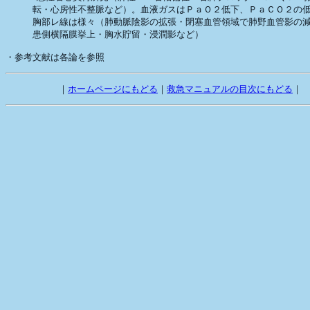
　　　転・心房性不整脈など）。血液ガスはＰａＯ２低下、ＰａＣＯ２の低
　　　胸部レ線は様々（肺動脈陰影の拡張・閉塞血管領域で肺野血管影の減
　　　患側横隔膜挙上・胸水貯留・浸潤影など）

　        ｜
ホームページにもどる
｜
救急マニュアルの目次にもどる
｜