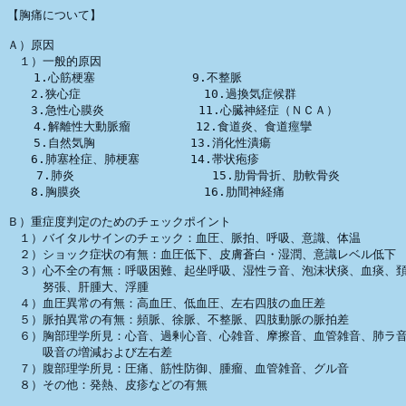
【胸痛について】

Ａ）原因

　１）一般的原因

　  1.心筋梗塞 　　　　　　　 9.不整脈

　　2.狭心症                 10.過換気症候群

　　3.急性心膜炎             11.心臓神経症（ＮＣＡ） 　

  　4.解離性大動脈瘤         12.食道炎、食道痙攣

　  5.自然気胸　　　 　　    13.消化性潰瘍

　　6.肺塞栓症、肺梗塞       14.帯状疱疹

    7.肺炎                   15.肋骨骨折、肋軟骨炎

　　8.胸膜炎                 16.肋間神経痛

Ｂ）重症度判定のためのチェックポイント

　１）バイタルサインのチェック：血圧、脈拍、呼吸、意識、体温

　２）ショック症状の有無：血圧低下、皮膚蒼白・湿潤、意識レベル低下

　３）心不全の有無：呼吸困難、起坐呼吸、湿性ラ音、泡沫状痰、血痰、頚
　　　努張、肝腫大、浮腫

　４）血圧異常の有無：高血圧、低血圧、左右四肢の血圧差

　５）脈拍異常の有無：頻脈、徐脈、不整脈、四肢動脈の脈拍差

　６）胸部理学所見：心音、過剰心音、心雑音、摩擦音、血管雑音、肺ラ音
　　　吸音の増減および左右差

　７）腹部理学所見：圧痛、筋性防御、腫瘤、血管雑音、グル音

　８）その他：発熱、皮疹などの有無
