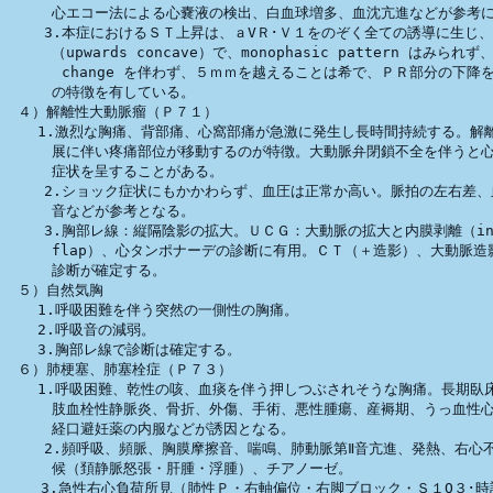
　　　心エコー法による心嚢液の検出、白血球増多、血沈亢進などが参考に
    3.本症におけるＳＴ上昇は、ａVＲ･Ｖ１をのぞく全ての誘導に生じ、
　　　（upwards concave）で、monophasic pattern はみられず、re
      change を伴わず、５ｍｍを越えることは希で、ＰＲ部分の下降を
　　　の特徴を有している。

 ４）解離性大動脈瘤（Ｐ７１）

　　1.激烈な胸痛、背部痛、心窩部痛が急激に発生し長時間持続する。解離
　　　展に伴い疼痛部位が移動するのが特徴。大動脈弁閉鎖不全を伴うと心
　　　症状を呈することがある。

    2.ショック症状にもかかわらず、血圧は正常か高い。脈拍の左右差、
　　　音などが参考となる。

    3.胸部レ線：縦隔陰影の拡大。ＵＣＧ：大動脈の拡大と内膜剥離（inti
　　　flap）、心タンポナーデの診断に有用。ＣＴ（＋造影）、大動脈造影
　　　診断が確定する。

 ５）自然気胸

　　1.呼吸困難を伴う突然の一側性の胸痛。

　　2.呼吸音の減弱。

　　3.胸部レ線で診断は確定する。

 ６）肺梗塞、肺塞栓症（Ｐ７３）

　　1.呼吸困難、乾性の咳、血痰を伴う押しつぶされそうな胸痛。長期臥床
　　　肢血栓性静脈炎、骨折、外傷、手術、悪性腫瘍、産褥期、うっ血性心
　　　経口避妊薬の内服などが誘因となる。

    2.頻呼吸、頻脈、胸膜摩擦音、喘鳴、肺動脈第Ⅱ音亢進、発熱、右心不
　　　候（頚静脈怒張・肝腫・浮腫）、チアノーゼ。

　  3.急性右心負荷所見（肺性Ｐ・右軸偏位・右脚ブロック・Ｓ１Q３･時