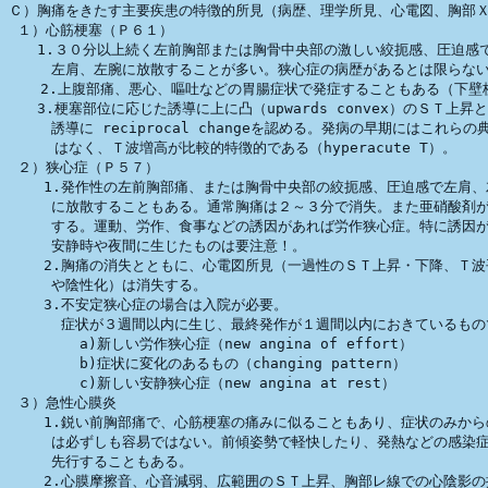
Ｃ）胸痛をきたす主要疾患の特徴的所見（病歴、理学所見、心電図、胸部Ｘ
 １）心筋梗塞（Ｐ６１）

　　1.３０分以上続く左前胸部または胸骨中央部の激しい絞扼感、圧迫感で
　　　左肩、左腕に放散することが多い。狭心症の病歴があるとは限らない
 　 2.上腹部痛、悪心、嘔吐などの胃腸症状で発症することもある（下壁梗
　　3.梗塞部位に応じた誘導に上に凸（upwards convex）のＳＴ上昇と
　　　誘導に reciprocal changeを認める。発病の早期にはこれらの
　　  はなく、Ｔ波増高が比較的特徴的である（hyperacute T）。

 ２）狭心症（Ｐ５７）

    1.発作性の左前胸部痛、または胸骨中央部の絞扼感、圧迫感で左肩、
　　　に放散することもある。通常胸痛は２～３分で消失。また亜硝酸剤が
　　　する。運動、労作、食事などの誘因があれば労作狭心症。特に誘因が
　　　安静時や夜間に生じたものは要注意！。

    2.胸痛の消失とともに、心電図所見（一過性のＳＴ上昇・下降、Ｔ波
　　　や陰性化）は消失する。

    3.不安定狭心症の場合は入院が必要。

      症状が３週間以内に生じ、最終発作が１週間以内におきているもので
　　　　　a)新しい労作狭心症（new angina of effort）

　　　　　b)症状に変化のあるもの（changing pattern）

　　　　　c)新しい安静狭心症（new angina at rest）

 ３）急性心膜炎

    1.鋭い前胸部痛で、心筋梗塞の痛みに似ることもあり、症状のみから
　　　は必ずしも容易ではない。前傾姿勢で軽快したり、発熱などの感染症
　　　先行することもある。

    2.心膜摩擦音、心音減弱、広範囲のＳＴ上昇、胸部レ線での心陰影の