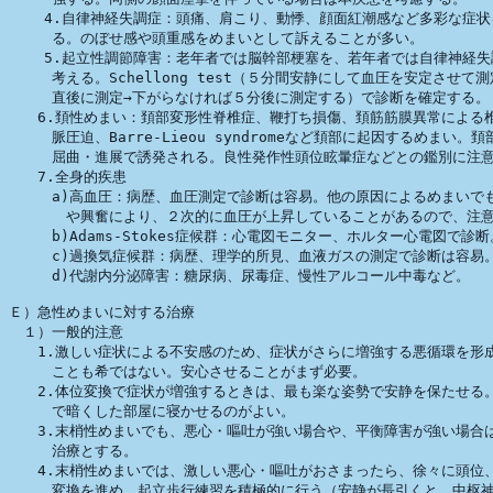
    4.自律神経失調症：頭痛、肩こり、動悸、顔面紅潮感など多彩な症状
　　　る。のぼせ感や頭重感をめまいとして訴えることが多い。

    5.起立性調節障害：老年者では脳幹部梗塞を、若年者では自律神経失
　　　考える。Schellong test（５分間安静にして血圧を安定させて測定
　　　直後に測定→下がらなければ５分後に測定する）で診断を確定する。

　　6.頚性めまい：頚部変形性脊椎症、鞭打ち損傷、頚筋筋膜異常による椎
　　　脈圧迫、Barre-Lieou syndromeなど頚部に起因するめまい。頚
　　　屈曲・進展で誘発される。良性発作性頭位眩暈症などとの鑑別に注意
　　7.全身的疾患

　　　a)高血圧：病歴、血圧測定で診断は容易。他の原因によるめまいでも
　　　　や興奮により、２次的に血圧が上昇していることがあるので、注意
　　　b)Adams-Stokes症候群：心電図モニター、ホルター心電図で診断。
　　　c)過換気症候群：病歴、理学的所見、血液ガスの測定で診断は容易。
　　　d)代謝内分泌障害：糖尿病、尿毒症、慢性アルコール中毒など。

Ｅ）急性めまいに対する治療

　１）一般的注意

　　1.激しい症状による不安感のため、症状がさらに増強する悪循環を形成
　　　ことも希ではない。安心させることがまず必要。

　　2.体位変換で症状が増強するときは、最も楽な姿勢で安静を保たせる。
　　　で暗くした部屋に寝かせるのがよい。

　　3.末梢性めまいでも、悪心・嘔吐が強い場合や、平衡障害が強い場合は
　　　治療とする。

　　4.末梢性めまいでは、激しい悪心・嘔吐がおさまったら、徐々に頭位、
　　　変換を進め、起立歩行練習を積極的に行う（安静が長引くと、中枢神