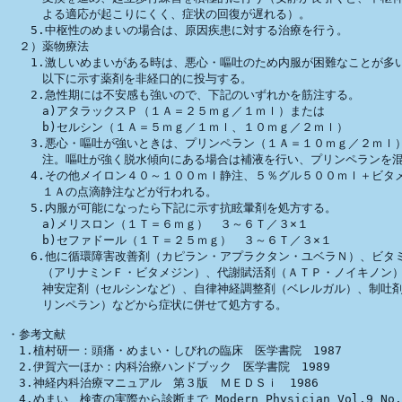
　　　よる適応が起こりにくく、症状の回復が遅れる）。

　　5.中枢性のめまいの場合は、原因疾患に対する治療を行う。

　２）薬物療法

　　1.激しいめまいがある時は、悪心・嘔吐のため内服が困難なことが多い
　　　以下に示す薬剤を非経口的に投与する。

　　2.急性期には不安感も強いので、下記のいずれかを筋注する。

　　　a)アタラックスＰ（１Ａ＝２５ｍｇ／１ｍｌ）または

　　　b)セルシン（１Ａ＝５ｍｇ／１ｍｌ、１０ｍｇ／２ｍｌ）

　　3.悪心・嘔吐が強いときは、プリンペラン（１Ａ＝１０ｍｇ／２ｍｌ）
　　　注。嘔吐が強く脱水傾向にある場合は補液を行い、プリンペランを混
　　4.その他メイロン４０～１００ｍｌ静注、５％グル５００ｍｌ＋ビタメ
　　　１Ａの点滴静注などが行われる。

　　5.内服が可能になったら下記に示す抗眩暈剤を処方する。

　　　a)メリスロン（１Ｔ＝６ｍｇ）　３～６Ｔ／３×１

　　　b)セファドール（１Ｔ＝２５ｍｇ）　３～６Ｔ／３×１

　　6.他に循環障害改善剤（カピラン・アプラクタン・ユベラＮ）、ビタミ
　　　（アリナミンＦ・ビタメジン）、代謝賦活剤（ＡＴＰ・ノイキノン）
　　　神安定剤（セルシンなど）、自律神経調整剤（ベレルガル）、制吐剤
　　　リンペラン）などから症状に併せて処方する。

・参考文献

　1.植村研一：頭痛・めまい・しびれの臨床　医学書院　1987

　2.伊賀六一ほか：内科治療ハンドブック　医学書院　1989

　3.神経内科治療マニュアル　第３版　ＭＥＤＳｉ　1986

　4.めまい　検査の実際から診断まで Modern Physician Vol.9 No.4