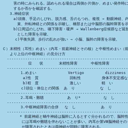
　　　害の時にみられる。認められる場合は両側か片側か、めまい発作時に
　　　するか否かを確認する。

　　3.神経症状

　　　a)頭痛、手足のしびれ、脱力感、舌のもつれ、複視 → 動眼神経、内
　　　　束、外転神経との関係を示唆し、橋部または中脳部の脳幹障害を示
　　　b)口周辺のしびれ、嚥下障害・嗄声 → Wallenberg症候群など延髄
　　　　とした障害を示唆。

   　 c)平衡失調、歩行の乱れが強い → 小脳、脳幹の障害を示唆。

Ｃ）末梢性（耳性）めまい（内耳・前庭神経とその核）と中枢性めまい（前
　　より上位の中枢神経）の見分け方

  -----------------------------------------------------
　　　　　　　症　　状 　 　　末梢性障害　 　　中枢性障害

  -----------------------------------------------------
        1.めまい 　　　        Vertigo     　　 dizziness

         a)性　質    　        回転性　 　　　　身体不安定感な
         b)程　度　            激しい　　　　 　軽　い

　　     c)頭位・体位との関係  あ　り           な　し

  -----------------------------------------------------
        2.耳鳴・難聴　　       あ　り*          な　し

  -----------------------------------------------------
        3.中枢神経障害の合併 　な　し           あ　り

  -----------------------------------------------------
　      * 前庭神経と蝸牛神経は脳幹に入るとすぐ分かれるので、脳幹性
　　　　  には耳鳴や難聴を伴わないことが多い。内耳か第Ⅷ脳神経そのも
　　　  　が障害されたときは両神経が同時に障害される。
