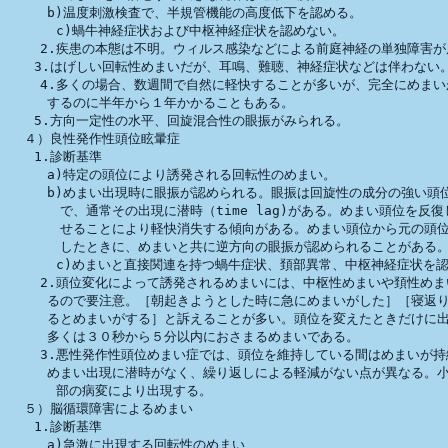
　　　b)温度刺激検査で、半規管機能の高度低下を認める。　　

      c)蝸牛神経症状および中枢神経症状を認めない。

    2.疾患の本態は不明。ウィルス感染などによる前庭神経の単独障害が
　　3.はげしい回転性めまいだが、耳鳴、難聴、神経症状などは伴わない。
    4.多くの場合、数週間で自然に軽快することが多いが、完全にめまい
　　　するのに半年から１年かかることもある。

　　5.方向一定性の水平、回旋混合性の眼振がみられる。

  ４）良性発作性頭位眩暈症

　　1.診断基準

　　　a)特定の頭位により誘発される回転性のめまい。

　　　b)めまい出現時に眼振が認められる。眼振は回旋性の成分の強い頭位
　　　　で、通常その出現に潜時（time lag)がある。めまい頭位を反復
　　　　せることにより軽快消失する傾向がある。めまい頭位から元の頭位
　　　　したときに、めまいと共に逆方向の眼振が認められることがある。
      c)めまいと直接関連を持つ蝸牛症状、頚部異常、中枢神経症状を認
    2.頭位変化によって誘発されるめまいには、中枢性めまいや頚性めま
　　　るので要注意。［朝起きようとした時に急にめまいがした］［寝返り
　　　るとめまいがする］と訴えることが多い。頭位を変えたときだけに出
　　　多くは３０秒から５分以内におさまるめまいである。

    3.悪性発作性頭位めまい症では、頭位を維持している間はめまいが持
　　　めまい出現に潜時がなく、繰り返しによる軽減がない点が異なる。小
      部の病変により出現する。

  ５）脳循環障害によるめまい

　　1.診断基準

　　　a)急激に出現する回転性のめまい
