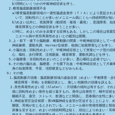
　　　b)同時にいくつかの中枢神経症状を伴う。

　　2.椎骨脳底動脈循環不全

　　　a)椎骨脳底動脈領域の一過性脳虚血発作（ＴＩＡ）により惹起される
　　　　いで、回転性のことが多いがメニエール病にくらべ持続時間が短い
　　　b)めまい以外に、視覚障害（動揺視・複視・霧視）、意識障害、知覚
　　　　構音障害などの神経症状を伴うことが多い。

　　　c)時に、めまいのみを反復する症例もある。しかしこの場合は前庭型
　　　　ニエール病や良性再発性めまいとの鑑別は困難。　

　　3.上・前下・後下小脳動脈、椎骨動脈の閉塞：中枢神経症状として一側
　　　神経麻痺、運動失調、Horner症候群、他側に知覚障害などを伴う。

　　4.小脳出血：回転性めまいで、中枢神経症状として突発ピーク型の頭痛
　　　心、嘔吐、歩行障害、注視眼振、構音障害、運動失調などを伴う。

　　5.小脳梗塞：非回転性めまいのことが多い。悪心嘔吐は必発でない。

　　6.その他の脳出血、脳梗塞、クモ膜下出血：中枢神経症状として片麻痺
　　　身の知覚障害、半盲、項部硬直などがみられる。

  ６）その他

　  1.脳底動脈片頭痛：脳底動脈領域の虚血症状（めまい・平衡障害・歩行
      構音障害・耳鳴）を前駆症状とし、激しい拍動性の頭痛を訴える。

    2.良性再発性めまい症（Slater）：片頭痛の傾向は有するが、それ
　　　係に回転性めまい発作を繰り返すもの。発作は自発性で、蝸牛症状を
　　　睡眠不足、過労、ストレス、飲酒などと関係し、思春期の女性に多い
    3.神経血管圧迫症候群：第Ⅷ脳神経を血管が圧迫することにより、め
　　　難聴、耳鳴が生じるとされている。メニエール病や突発性難聴と類似
　　　床像を呈するが、めまいの持続時間は短く、頭位によりめまい・耳鳴
　　　強する。同側の顔面痙攣を伴っている場合は本疾患を考慮する。
