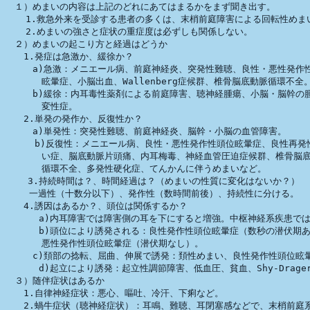
　１）めまいの内容は上記のどれにあてはまるかをまず聞き出す。

　  1.救急外来を受診する患者の多くは、末梢前庭障害による回転性めまい
　  2.めまいの強さと症状の重症度は必ずしも関係しない。

　２）めまいの起こり方と経過はどうか

　　1.発症は急激か、緩徐か？

　　　a)急激：メニエール病、前庭神経炎、突発性難聴、良性・悪性発作性
　　　　眩暈症、小脳出血、Wallenberg症候群、椎骨脳底動脈循環不全。
　　　b)緩徐：内耳毒性薬剤による前庭障害、聴神経腫瘍、小脳・脳幹の腫
　　　　変性症。

　　2.単発の発作か、反復性か？

　　　a)単発性：突発性難聴、前庭神経炎、脳幹・小脳の血管障害。

　　  b)反復性：メニエール病、良性・悪性発作性頭位眩暈症、良性再発性
　　　　い症、脳底動脈片頭痛、内耳梅毒、神経血管圧迫症候群、椎骨脳底
　　　　循環不全、多発性硬化症、てんかんに伴うめまいなど。

    3.持続時間は？、時間経過は？（めまいの性質に変化はないか？）

　　 一過性（十数分以下）、発作性（数時間前後）、持続性に分ける。

　　4.誘因はあるか？、頭位は関係するか？

      a)内耳障害では障害側の耳を下にすると増強。中枢神経系疾患では
      b)頭位により誘発される：良性発作性頭位眩暈症（数秒の潜伏期あ
　　　　悪性発作性頭位眩暈症（潜伏期なし）。

　　　c)頚部の捻転、屈曲、伸展で誘発：頚性めまい、良性発作性頭位眩暈
      d)起立により誘発：起立性調節障害、低血圧、貧血、Shy-Drage
　３）随伴症状はあるか

　　1.自律神経症状：悪心、嘔吐、冷汗、下痢など。

　　2.蝸牛症状（聴神経症状）：耳鳴、難聴、耳閉塞感などで、末梢前庭系