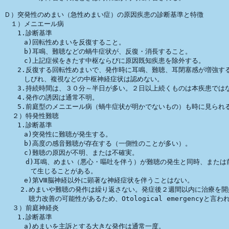
Ｄ）突発性のめまい（急性めまい症）の原因疾患の診断基準と特徴　

　１）メニエール病　

　　1.診断基準

　　　a)回転性めまいを反復すること。

　　　b)耳鳴、難聴などの蝸牛症状が、反復・消長すること。

　　　c)上記症候をきたす中枢ならびに原因既知疾患を除外する。

　　2.反復する回転性めまいで、発作時に耳鳴、難聴、耳閉塞感が増強する
　　　しびれ、複視などの中枢神経症状は認めない。

　　3.持続時間は、３０分～半日が多い。２日以上続くものは本疾患ではな
　　4.発作の誘因は通常不明。

　　5.前庭型のメニエール病（蝸牛症状が明かでないもの）も時に見られる
  ２）特発性難聴

　　1.診断基準

　　　a)突発性に難聴が発生する。

　　　b)高度の感音難聴が存在する（一側性のことが多い）。

　　　c)難聴の原因が不明、または不確実。

　　  d)耳鳴、めまい（悪心・嘔吐を伴う）が難聴の発生と同時、または前
　　　　て生じることがある。

　　　e)第Ⅷ脳神経以外に顕著な神経症状を伴うことはない。

    2.めまいや難聴の発作は繰り返さない。発症後２週間以内に治療を開
      聴力改善の可能性があるため、Otological emergencyと言われ
  ３）前庭神経炎

　　1.診断基準

　　　a)めまいを主訴とする大きな発作は通常一度。
