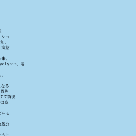




ショ

加。

病態

来。

olysis、溶

。

なる

胃胸

７℃前後

は皮

をモ

脱分

うに
