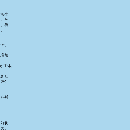
る生

。そ

、後

。

で、

増加

が主体。

させ

製剤

を補

熱状

の。
