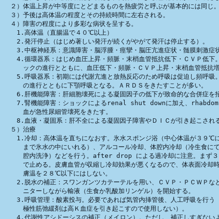
　２）体温上昇が中等度にとどまるものを熱疲労と呼ぶが基本的には同じ。
　３）予後は高体温の程度とその持続時間に左右される。

　４）障害の程度により多彩な病状を呈する。

　　1.高体温（直腸温で４０℃以上）

　　2.発汗停止（はじめ著しい発汗が続くがやがて発汗は停止する）。

　　3.中枢神経系：意識障害・脳浮腫・痙攣・脳圧亢進症状・髄膜刺激症状
　　4.循環器系：はじめ血圧上昇・頻脈・末梢血管抵抗低下・ＣＶＰ低下。
　　　ックの進行とともに、血圧低下・頻脈・ＣＶＰ上昇・末梢血管抵抗増
　　5.呼吸器系：初期には代謝亢進と放熱反応のため呼吸は促迫し頻呼吸。
　　　の進行とともに下顎呼吸となる。ＡＲＤＳをきたすことが多い。

　　6.肝機能障害：肝細胞壊死による凝固因子の低下が致命的な合併症を招
　　7.腎機能障害：ショックによるrenal shut downに加え、rhabdomy
　　　血が急性尿細管壊死をきたす。

　　8.血液・凝固系：肝不全による凝固因子障害やＤＩＣが引き起こされる
　５）治療

　　1.冷却：高体温を直ちになおす。氷水スポンジ浴（中心体温が３９℃に
　　　まで氷水の中にいれる）、アルコール冷却、体腔内冷却（冷生食にて
　　　腔内洗浄）などを行う。after drop による過冷却に注意。まず３
　　　で止める。皮膚血管が収縮し冷却効果が悪くなるので、体表面冷却時
　　　膚温を２８℃以下にはしない。

　　2.脱水の補正：スワンガンツカテーテルを用い、ＣＶＰ・ＰＣＷＰなど
　　　ニターしながら輸液（生食か乳酸加リンゲル）を開始する。

　　3.呼吸管理：酸素投与。必要であれば気管内挿管後、人工呼吸を行う（
　　　極性筋弛緩剤は高Ｋ血症を引き起こすので使用しない）。

　　4.代謝性アシドーシスの補正（メイロン）。ただし、補正しすぎないよ