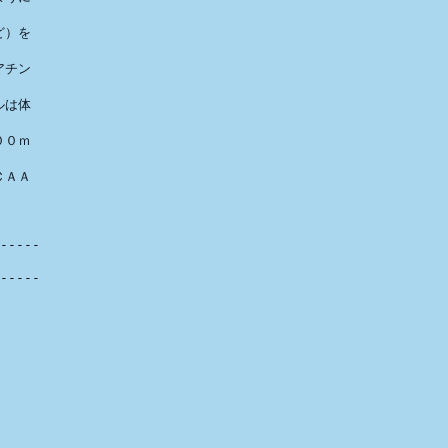
）を

チン

は体

０ｍ

　

ＡＡ



-----　

-----　
