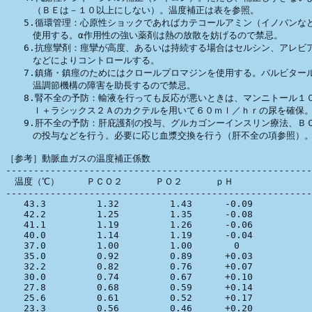
　　　（ＢＥは－１０以上にしない）。温度補正は表を参照。

　　5.循環管理：心原性ショックであればカテコールアミン（イノバンなど
　　　使用する。α作用性の強い薬剤は熱の放散を妨げるので禁忌。

　　6.抗痙攣剤：痙攣が高度、あるいは持続する場合はセルシン、アレビア
　　　などによりコントロールする。

　　7.鎮痛・鎮痙のためにはクロールプロマジンを使用する。バルビタール
　　　温調節機構の障害を助長するので禁忌。

　　8.腎不全の予防：輸液を行っても反応が悪いときは、マンニトール１０
　　　ｌ＋ラシックス２Ａのカクテルを用いて６０ｍｌ／ｈｒの尿を確保。
　　9.肝不全の予防：肝庇護剤の投与、グルカゴンーインスリン療法、ＢＣ
　　　の投与などを行う。必要に応じ血漿交換を行う（肝不全の項参照）。
［参考］動脈血ガスの温度補正係数

-------------------------------------------------------
　温度（℃）　　　ＰＣＯ２ 　　　ＰＯ２ 　　　ｐＨ　　

-------------------------------------------------------
　　43.3 　　　　　1.32 　　　　　1.43 　　　-0.09

　　42.2 　　　　　1.25 　　　　　1.35 　　　-0.08

　　41.1　　　　　 1.19　　　　　 1.26 　　　-0.06

　　40.0 　　　　　1.14 　　　　　1.19　　　 -0.04

　　37.0 　　　　　1.00 　　　　　1.00 　　　　0

　　35.0 　　　　　0.92 　　　　　0.89 　　　+0.03

　　32.2 　　　　　0.82 　　　　　0.76　　　 +0.07

　　30.0　　　　　 0.74 　　　　　0.67 　　　+0.10

　　27.8 　　　　　0.68 　　　　　0.59 　　　+0.14

　　25.6 　　　　　0.61 　　　　　0.52　　　 +0.17

　　23.3 　　　　　0.56 　　　　　0.46 　　　+0.20
