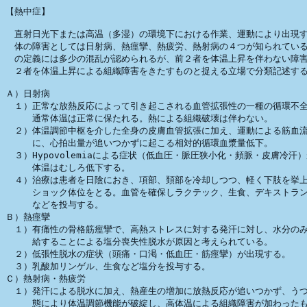
【熱中症】

　直射日光下または高温（多湿）の環境下における作業、運動により出現す
　体の障害としては日射病、熱痙攣、熱疲労、熱射病の４つが知られている
　の定義には多少の混乱が認められるが、前２者を体温上昇を伴わない障害
　２者を体温上昇による組織障害をきたすものと捉える立場で分類記述する
Ａ）日射病

　１）正常な放熱反応によって引き起こされる血管拡張性の一種の循環不全
　　　通常体温は正常に保たれる。熱による組織破壊は伴わない。

　２）体温調節中枢を介した全身の皮膚血管拡張に加え、運動による筋血流
　　　に、心拍出量が追いつかずに起こる相対的循環血漿量低下。

　３）Hypovolemiaによる症状（低血圧・脈圧狭小化・頻脈・皮膚冷汗）
　　　体温はむしろ低下する。

　４）治療は患者を日陰におき、項部、頚部を冷却しつつ、軽く下肢を挙上
　　　ショック体位をとる。血管を確保しラクテック、生食、デキストラン
　　　などを投与する。

Ｂ）熱痙攣

　１）有痛性の骨格筋痙攣で、高熱ストレスに対する発汗に対し、水分のみ
　　　給することによる塩分喪失性脱水が原因と考えられている。

　２）低張性脱水の症状（頭痛・口渇・低血圧・筋痙攣）が出現する。

　３）乳酸加リンゲル、生食など塩分を投与する。

Ｃ）熱射病・熱疲労

　１）発汗による脱水に加え、熱産生の増加に放熱反応が追いつかず、うつ
　　　態により体温調節機能が破綻し、高体温による組織障害が加わったも