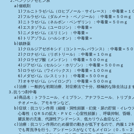
　　2.ベンゾジアゼピン系

　　　a)催眠剤

　　　　1)フルニトラゼパム（ロヒプノール・サイレース）：中毒量＝１０
　　　　2)フルラゼパム（ダルメート・ベノジール）：中毒量＝５０ｍｇ

　　　　3)ニトラゼパム（ネルボン・ベンザリン）：中毒量＝５０ｍｇ

　　　　4)エスタゾラム（ユーロジン）：中毒量＝

　　　　5)ニメタゼパム（エリミン）：中毒量＝

　　　　6)トリアゾラム（ハルシオン）：中毒量＝

　　　b)鎮静薬

　　　　1)クロルジアゼポキシド（コントール､バランス）：中毒量＝５０
　　　　2)クロナゼパム（リポトリール）：中毒量＝１０ｍｇ

　　　　3)クロラゼプ酸（メンドン）：中毒量＝５００ｍｇ

　　　　4)ジアゼパム（セルシン・ホリゾン）：中毒量＝５００ｍｇ

　　　　5)ロラゼパム（ワイパックス）：中毒量＝１００ｍｇ

　　　　6)メダゼパム（レスミット）：中毒量＝５００ｍｇ

　　　　7)オキサゼパム（ハイロング）：中毒量＝５００ｍｇ

　　　c)治療：一般的な初期治療、対症療法で十分。積極的な除去法はまず
　 3.抗うつ剤中毒

　　　a)商品名：トフラニール、イミプラン、アナフラニール、トリプタノ
　　　　チオメール、アモキサンなど。

　　　b)症状：抗コリン作用（縮瞳・洞性頻脈・幻覚・尿の貯留・イレウス
　　　　心毒性（ＱＲＳの拡大・ＰＶＣ・心室性頻脈）、呼吸抑制、昏睡、
　　　　腱反射の亢進、代謝性アシドーシス、低カリウム血症など。

　　　c)治療：抗コリン作用のため腸管の動きが低下するので、内服１２時
　　　　でも胃洗浄を行う。アシドーシスがなくてもメイロン（０.５～２.