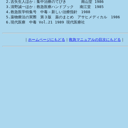
　2.吉矢生人ほか：集中治療のてびき　　　　南山堂 1986

　3.清野誠一ほか：救急医療ハンドブック　 南江堂　1985

　4.救急医学特集号　中毒－新しい治療指針　1988

　5.薬物療法の実際　第３版　薬のまとめ　アサヒメディカル　1986

　6.現代医療　中毒 Vol.21 1989 現代医療社

　        ｜
ホームページにもどる
｜
救急マニュアルの目次にもどる
｜