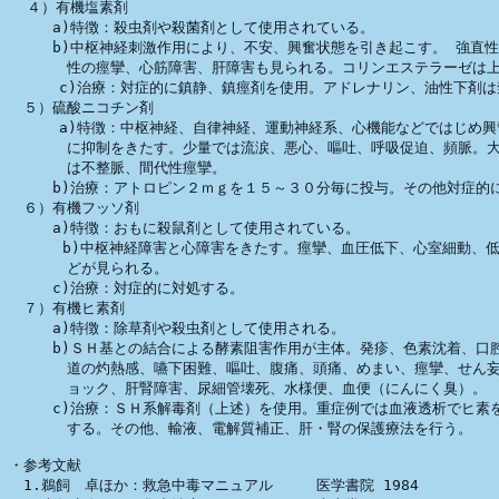
  ４）有機塩素剤

　　　a)特徴：殺虫剤や殺菌剤として使用されている。

　　　b)中枢神経刺激作用により、不安、興奮状態を引き起こす。 強直性
　　　　性の痙攣、心筋障害、肝障害も見られる。コリンエステラーゼは上
　    c)治療：対症的に鎮静、鎮痙剤を使用。アドレナリン、油性下剤は
　５）硫酸ニコチン剤

　    a)特徴：中枢神経、自律神経、運動神経系、心機能などではじめ興
　　　　に抑制をきたす。少量では流涙、悪心、嘔吐、呼吸促迫、頻脈。大
　　　　は不整脈、間代性痙攣。

　　　b)治療：アトロピン２ｍｇを１５～３０分毎に投与。その他対症的に
　６）有機フッソ剤

　　　a)特徴：おもに殺鼠剤として使用されている。

      b)中枢神経障害と心障害をきたす。痙攣、血圧低下、心室細動、低
　　　　どが見られる。

　　　c)治療：対症的に対処する。

　７）有機ヒ素剤

　　　a)特徴：除草剤や殺虫剤として使用される。

　　　b)ＳＨ基との結合による酵素阻害作用が主体。発疹、色素沈着、口腔
　　　　道の灼熱感、嚥下困難、嘔吐、腹痛、頭痛、めまい、痙攣、せん妄
　　　　ョック、肝腎障害、尿細管壊死、水様便、血便（にんにく臭）。

　　　c)治療：ＳＨ系解毒剤（上述）を使用。重症例では血液透析でヒ素を
　　　　する。その他、輸液、電解質補正、肝・腎の保護療法を行う。

・参考文献

　1.鵜飼　卓ほか：救急中毒マニュアル　　　医学書院 1984　
