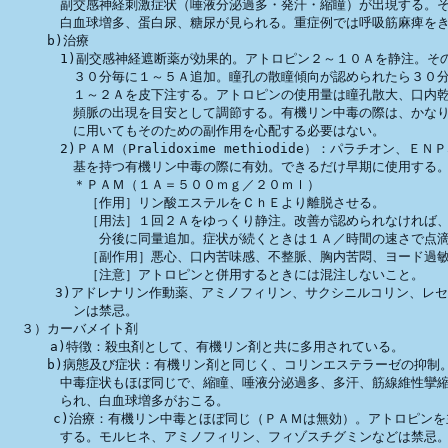
　　　　副交感神経刺激症状（唾液分泌過多・発汗・縮瞳）が出現する。そ
　　　　白血球増多、蛋白尿、糖尿が見られる。重症例では呼吸筋麻痺をき
　　　b)治療

　　　　1)副交感神経遮断薬が効果的。アトロピン２～１０Ａを静注。その
　　　　　３０分毎に１～５Ａ追加。瞳孔の散瞳傾向が認められたら３０分
　　　　　１～２Ａを皮下注する。アトロピンの使用量は瞳孔散大、口内乾
　　　　　頻脈の出現を目安として調節する。有機リン中毒の際は、かなり
　　　　　に用いてもそのための副作用を心配する必要はない。

　　　　2)ＰＡＭ（Pralidoxime methiodide）：パラチオン、ＥＮ
　　　　　基を持つ有機リン中毒の際に有効。できるだけ早期に使用する。
　　　　　＊ＰＡＭ（１Ａ＝５００ｍｇ／２０ｍｌ）

　　　　　　［作用］リン酸エステルをＣｈＥより離脱させる。

　　　　　　［用法］１回２Ａをゆっくり静注。改善が認められなければ、
　　　　　　　分後に同量追加。症状が続くときは１Ａ／時間の速さで点滴
　　　　　　［副作用］悪心、口内苦味感、不整脈、胸内苦悶、ヨード過敏
　　　　　　［注意］アトロピンと併用するときには混注しないこと。

　　　 3)アドレナリン作動薬、アミノフィリン、サクシニルコリン、レセ
　　　　　ンは禁忌。

　３）カーバメイト剤

　 　 a)特徴：殺虫剤として、有機リン剤と共に多用されている。

　　　b)病態及び症状：有機リン剤と同じく、コリンエステラーゼの抑制。
　　　　中毒症状もほぼ同じで、縮瞳、唾液分泌過多、多汗、筋線維性攣縮
　　　　られ、白血球増多がおこる。　　

　    c)治療：有機リン中毒とほぼ同じ（ＰＡＭは無効）。アトロピンを
　　　　する。モルヒネ、アミノフィリン、フィゾスチグミンなどは禁忌。