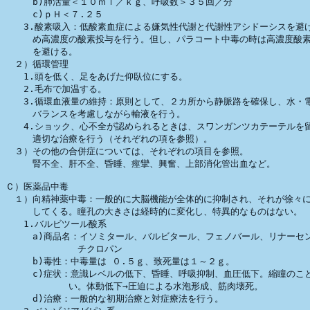
　　　b)肺活量＜１０ｍｌ／ｋｇ、呼吸数＞３５回／分

　　　c)ｐＨ＜７.２５

　　3.酸素吸入：低酸素血症による嫌気性代謝と代謝性アシドーシスを避け
　　　め高濃度の酸素投与を行う。但し、パラコート中毒の時は高濃度酸素
　　　を避ける。　　

　２）循環管理

　　1.頭を低く、足をあげた仰臥位にする。

　　2.毛布で加温する。

　　3.循環血液量の維持：原則として、２カ所から静脈路を確保し、水・電
　　　バランスを考慮しながら輸液を行う。

　　4.ショック、心不全が認められるときは、スワンガンツカテーテルを留
　　　適切な治療を行う（それぞれの項を参照）。

　３）その他の合併症については、それぞれの項目を参照。

　　　腎不全、肝不全、昏睡、痙攣、興奮、上部消化管出血など。　　

Ｃ）医薬品中毒

　１）向精神薬中毒：一般的に大脳機能が全体的に抑制され、それが徐々に
　　　してくる。瞳孔の大きさは経時的に変化し、特異的なものはない。

　　1.バルビツール酸系

　　　a)商品名：イソミタール、バルビタール、フェノバール、リナーセン
　　　　　　　　チクロパン

　　　b)毒性：中毒量は ０.５ｇ、致死量は１～２ｇ。

　　　c)症状：意識レベルの低下、昏睡、呼吸抑制、血圧低下。縮瞳のこと
　　　　　　　い。体動低下→圧迫による水泡形成、筋肉壊死。

　　　d)治療：一般的な初期治療と対症療法を行う。
