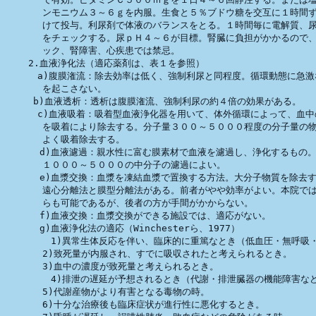
　　　　ンモニウム３～６ｇを内服。生食と５％ブドウ糖を交互に１時間ず
　　　　けて投与。利尿剤で体液のバランスをとる。１時間毎に電解質、尿
　　　　をチェックする。尿ｐＨ４～６が目標。腎臓に負担がかかるので、
　　　　ック、腎障害、心疾患では禁忌。　　　　　　　　　　　　

    2.血液浄化法（適応薬剤は、表１を参照）

　    a)腹膜潅流：除去効率は低く、強制利尿と同程度。循環動態に急激
　　　　を起こさない。

　　　b)血液透析：透析は腹膜潅流、強制利尿の約４倍の効果がある。　

　    c)血液吸着：吸着型血液浄化器を用いて、体外循環によって、血中
　　　　を吸着により除去する。分子量３００～５０００程度の分子量の物
　　　　よく吸着除去する。

      d)血液濾過：親水性に富む膜素材で血液を濾過し、浄化するもの。
　　　　１０００～５０００の中分子の濾過によい。

      e)血漿交換：血漿を凍結血漿で置換する方法。大分子物質を除去す
　　　　遠心分離法と膜型分離法がある。前者がやや効率がよい。本院では
　　　　らも可能であるが、後者の方が手間がかからない。

      f)血液交換：血漿交換ができる施設では、適応がない。

      g)血液浄化法の適応（Winchesterら、1977）　

        1)異常生体反応を伴い、臨床的に重篤なとき（低血圧・無呼吸・
　　　　2)致死量が内服され、すでに吸収されたと考えられるとき。

　　　　3)血中の濃度が致死量と考えられるとき。

        4)排泄の遅延が予想されるとき（代謝・排泄臓器の機能障害など
　　　　5)代謝産物がより有害となる毒物の時。

　　　　6)十分な治療後も臨床症状が進行性に悪化するとき。
