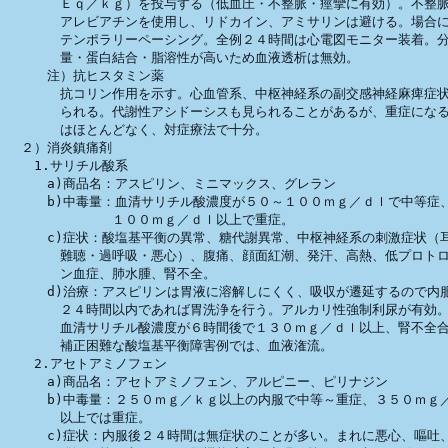
　　　　Ｅｑ／ｋｇ）を投与する（低血圧・不整脈・痙攣に有効）。不整脈
　　　　アレビアチンを使用し、リドカイン、アミサリンは避ける。場合に
　　　　テンポラリーペーシング。全例２４時間は心電図モニター装着。分
　　　　量・蛋白結合・脂溶性が高いため血液透析は無効。

　　　注）抗ヒスタミン薬

　　　　抗コリン作用を示す。心血管系、中枢神経系の副交感神経麻痺症状
　　　　られる。代謝性アシドーシスも見られることがあるが、重症になる
　　　　はほとんどなく、対症療法で十分。　

　２）消炎鎮痛剤

　　1.サリチル酸系

　　　a)商品名：アスピリン、ミニマックス、グレラン

　　　b)中毒量：血清サリチル酸濃度が５０～１００ｍｇ／ｄｌで中等症、
　　　　　　　　１００ｍｇ／ｄｌ以上で重症。

　　　c)症状：酸塩基平衡の異常、糖代謝異常、中枢神経系の刺激症状（耳
　　　　難聴・過呼吸・悪心）、腹痛、顔面紅潮、発汗、高熱、低プロトロ
　　　　ン血症、肺水腫、腎不全。

　　　d)治療：アスピリンは胃液に溶解しにくく、吸収が遷延するので内服
　　　　２４時間以内であれば胃洗浄を行う。アルカリ性強制利尿が有効。
　　　　血清サリチル酸濃度が６時間後で１３０ｍｇ／ｄｌ以上、腎不全合
　　　　補正困難な酸塩基平衡障害例では、血液潅流。

　　2.アセトアミノフェン

　　　a)商品名：アセトアミノフェン、アルピニー、ピリナジン

　　　b)中毒量：２５０ｍｇ／ｋｇ以上の内服で中等～重症、３５０ｍｇ／
　　　　以上では重症。

　　　c)症状：内服後２４時間は無症状のことが多い。まれに悪心、嘔吐、