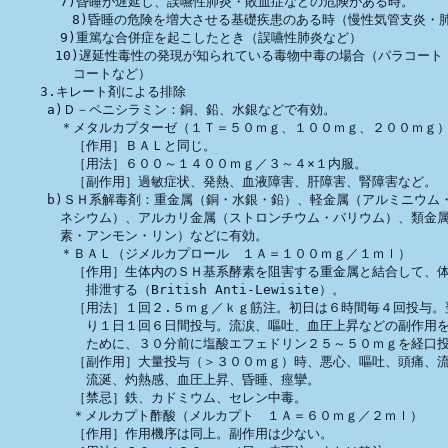
　　　　7)昏睡が遅延し、誤嚥性肺炎・敗血症などの危険がある時。

        8)昏睡の危険を増大させる基礎疾患のある時（慢性気管支炎・肺
　　　　9)重篤な合併症を起こしたとき（誤嚥性肺炎など）

　　　 10)遅延性毒性の発現が知られている毒物中毒の場合（パラコート・
　　　　　コートなど）

    3.キレート剤による排除

　　　a)Ｄ－ペニシラミン：銅、鉛、水銀などで有効。

　　　　＊メタルカプターゼ（１Ｔ＝５０ｍｇ、１００ｍｇ、２００ｍｇ）
　　　　　［作用］ＢＡＬと同じ。

　　　　　［用法］６００～１４００ｍｇ／３～４×１内服。

　　　　　［副作用］過敏症状、発熱、血液障害、肝障害、腎障害など。

　　　b)ＳＨ系解毒剤：重金属（銅・水銀・鉛）、軽金属（アルミニウム・
　　　　ネシウム）、アルカリ金属（ストロンチウム・バリウム）、類金属
　　　　素・アンモン・リン）などに有効。

　　　　＊ＢＡＬ（ジメルカプロール　１Ａ＝１００ｍｇ／１ｍｌ）

　　　　　［作用］生体内のＳＨ基系酵素を阻害する重金属と結合して、体
　　　　　　排泄する（British Anti-Lewisite）。

　　　　　［用法］１回２.５ｍｇ／ｋｇ筋注。初日は６時間毎４回投与。翌
　　　　　　り１日１回６日間投与。流涙、嘔吐、血圧上昇などの副作用を
　　　　　　ために、３０分前に塩酸エフェドリン２５～５０ｍｇを経口投
　　　　　［副作用］大量投与（＞３００ｍｇ）時、悪心、嘔吐、頭痛、流
　　　　　　流涎、灼熱感、血圧上昇、昏睡、痙攣。

　　　　　［禁忌］鉄、カドミウム、セレン中毒。

        ＊メルカプト酢酸（メルカプト　１Ａ＝６０ｍｇ／２ｍｌ）

　　　　　［作用］作用機序は同上。副作用は少ない。
