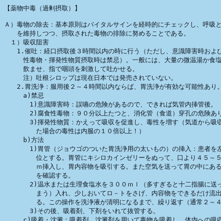
【薬物中毒（過剰摂取）】

Ａ）毒物の除去：基本原則はバイタルサインを経時的にチェックし、呼吸と
　　を維持しつつ、摂取された毒物の排除に努めることである。

　１）吸収阻害

　　1.催吐：経口摂取後３時間以内の時に行う（ただし、意識障害時および
　　　性毒物・揮発性物質摂取時は禁忌）。一般には、大量の微温湯か食塩
　　　飲ませ、指で咽頭を刺激して吐かせる。

　　　注）吐根シロップは現在日本では発売されていない。

　　2.胃洗浄：服用後２～４時間以内ならば、胃洗浄が有効な可能性あり。
　　　a)禁忌

　　　　1)意識障害時：誤嚥の危険があるので、できれば気管内挿管後。

　　　　2)腐食性毒物：９０分以上たつと、消化管（食道）穿孔の危険あり
　　　　3)揮発性物質：かえって吸収を促進し、毒性を増す（気道から吸収
　　　　　た場合の毒性は内服の１０倍以上！）

　　　b)方法

　　　　1)胃管（ジョウゴのついた胃洗浄用の太いもの）の挿入：患者を左
　　　　　位とする。胃管にキシロカインゼリーをぬって、口より４５～５
　　　　　ｍ挿入し、胃内容物を吸引する。また空気を送って胃の中にある
　　　　　を確認する。

　　　　2)温水または生理食塩水を３００ｍｌ（多すぎると十二指腸に送っ
　　　　　まう）入れ、少しおいてロ－トをさげ、内容物をできるだけ流出
　　　　　る。この操作を洗浄液が清明になるまで、繰り返す（通常２～４
　　　　3)その後、吸着剤、下剤をいれて抜管する。

　　　c)吸着・沈澱：吸着剤、沈澱剤を用いて毒物を吸着し、体内への吸収