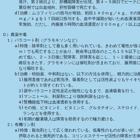
　　　　発汗。第２病日より、肝機能障害が出現。第４～５病日でピークに
　　　　重症例では出血傾向、肝性昏睡で死亡する。

　　　d)治療：ムコフィリンの投与が有効。初回１４０ｍｇ／ｋｇ。その後
　　　　ｍｇ／ｋｇを１７回経口投与する。血中半減期が短いため血液潅流
　　　　常無効。だだし、内服後５時間の血清濃度が２００ｍｇ／ｌ以上は
Ｄ）農薬中毒

　１）パラコート剤（グラモキソンなど）

　　　a)特徴：除草剤として最も多く用いられている。きわめて毒性が強く
　　　　ｍｌでも死亡することがあり、救命率は現在のところ１５％以下と
　　　　めて低い。２～３日後に腎障害、肝障害を起こし、１～２週後には
　　　　維症をきたす。グラモキソンには催吐剤が含まれており、服用後に
　　　　なり嘔吐する。

　　　b)治療：特効薬、中和剤はない。以下の方法を併用し、精力的に治療
　　　　1)服用直後であれば胃洗浄。吸着剤としては活性炭よりもケイキサ
　　　　　トが約１０倍すぐれている。

　　　　2)尿中パラコート定性反応が陰性になるまで、血液吸着を行う。

　　　　3)マンニトール、利尿剤により強制利尿をはかる。

　　　　4)腎機能低下時は血液透析を併用する。

　　　　5)その他、ビタミンＥ、ビタミンＣ、グルタチオン、ステロイド、
　　　　　ランなどを使用する。

　　　　6)初期の酸素吸入は障害を助長するので極力避ける。

　２）有機リン剤

　　　a)特徴：殺虫剤として広く使われている。低毒性のものが多いが、大
　　　　摂取されると致死的である。コリンエステラーゼ活性の障害が主体