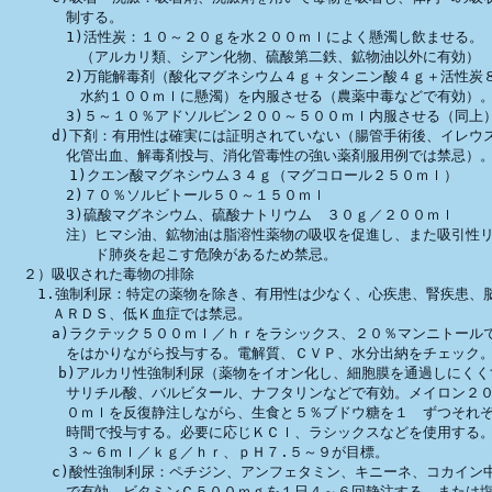
　　　　制する。

　　　　1)活性炭：１０～２０ｇを水２００ｍｌによく懸濁し飲ませる。　
　　　　　（アルカリ類、シアン化物、硫酸第二鉄、鉱物油以外に有効）

　　　　2)万能解毒剤（酸化マグネシウム４ｇ＋タンニン酸４ｇ＋活性炭８
　　　　　水約１００ｍｌに懸濁）を内服させる（農薬中毒などで有効）。
　　　　3)５～１０％アドソルビン２００～５００ｍｌ内服させる（同上）
　　　d)下剤：有用性は確実には証明されていない（腸管手術後、イレウス
　　　　化管出血、解毒剤投与、消化管毒性の強い薬剤服用例では禁忌）。
　 　　 1)クエン酸マグネシウム３４ｇ（マグコロール２５０ｍｌ）

　　　　2)７０％ソルビトール５０～１５０ｍｌ

　　　　3)硫酸マグネシウム、硫酸ナトリウム　３０ｇ／２００ｍｌ

　　　　注）ヒマシ油、鉱物油は脂溶性薬物の吸収を促進し、また吸引性リ
　　　　　　ド肺炎を起こす危険があるため禁忌。

　２）吸収された毒物の排除

　　1.強制利尿：特定の薬物を除き、有用性は少なく、心疾患、腎疾患、脳
　　　ＡＲＤＳ、低Ｋ血症では禁忌。

　　　a)ラクテック５００ｍｌ／ｈｒをラシックス、２０％マンニトールで
　　　　をはかりながら投与する。電解質、ＣＶＰ、水分出納をチェック。
 　   b)アルカリ性強制利尿（薬物をイオン化し、細胞膜を通過しにくく
　　　　サリチル酸、バルビタール、ナフタリンなどで有効。メイロン２０
　　　　０ｍｌを反復静注しながら、生食と５％ブドウ糖を１　ずつそれぞ
　　　　時間で投与する。必要に応じＫＣｌ、ラシックスなどを使用する。
　　　　３～６ｍｌ／ｋｇ／ｈｒ、ｐＨ７.５～９が目標。

　　　c)酸性強制利尿：ペチジン、アンフェタミン、キニーネ、コカイン中
　　　　で有効。ビタミンＣ５００ｍｇを１日４～６回静注する。または塩