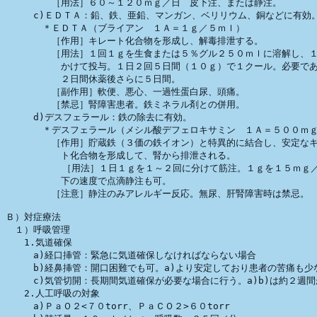
　　　　　［用法］６０～１２０ｍｇ／日　皮下注、または静注。

　　　c)ＥＤＴＡ：鉛、鉄、亜鉛、マンガン、ベリリウム、銅などに有効。
　　　　＊ＥＤＴＡ（ブライアン　１Ａ＝１ｇ／５ｍｌ）

　　　　　［作用］キレート化合物を形成し、解毒排泄する。

　　　　　［用法］１回１ｇを生食または５％グル２５０ｍｌに溶解し、１
　　　　　　かけて投与。１日２回５日間（１０ｇ）で１クール。必要であ
　　　　　　２日間休薬後さらに５日間。　

　　　　　［副作用］軟便、悪心、一過性蛋白尿、頭痛。

　　　　　［禁忌］腎障害患者。鉄ミネラル剤との併用。

　　　d)デスフェラール：鉄の除去に有効。

　　　　＊デスフェラール（メシル酸デフェロキサミン　１Ａ＝５００ｍｇ
　　　　　［作用］貯蔵鉄（３価の鉄イオン）と特異的に結合し、安定なキ
　　　　　　ト化合物を形成して、腎から排泄される。

          ［用法］１日１ｇを１～２回に分けて筋注。１ｇを１５ｍｇ／
　　　　　　下の速度で点滴静注も可。

　　　　　［注意］静注のみアレルギー反応。無尿、肝腎障害時は禁忌。

Ｂ）対症療法

　１）呼吸管理

　　1.気道確保

　　　a)経口挿管：緊急に気道確保しなければならない場合

　　　b)経鼻挿管：開口困難でも可。a)より安定しており患者の苦痛も少な
　　　c)気管切開：長期間気道確保が必要な場合に行う。a)b)は約２週間
　　2.人工呼吸の対象　

　　　a)ＰａＯ２<７０torr、ＰａＣＯ２>６０torr
