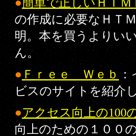
●
簡単で正しいＨＴＭ
の作成に必要なＨＴ
明。本を買うよりい
ん。
●
Ｆｒｅｅ Ｗｅｂ
：
ビスのサイトを紹介
●
アクセス向上の100
向上のための１００