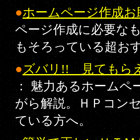
●
ホームページ作成お
ページ作成に必要な
もそろっている超お
●
ズバリ!! 見ても
： 魅力あるホームペ
がら解説。ＨＰコン
ている方へ。