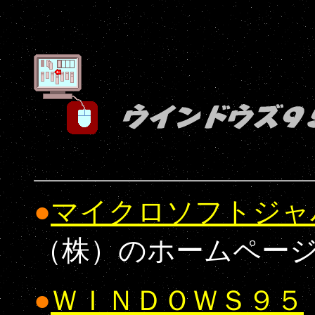
●
マイクロソフトジャ
（株）のホームペー
●
ＷＩＮＤＯＷＳ９５