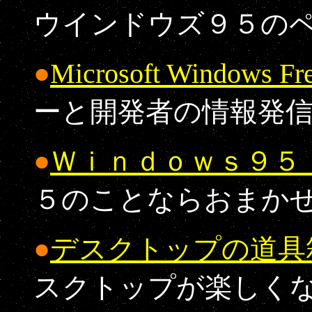
ウインドウズ９５の
●
Microsoft Windows Fr
ーと開発者の情報発
●
Ｗｉｎｄｏｗｓ９５
５のことならおまか
●
デスクトップの道具
スクトップが楽しく