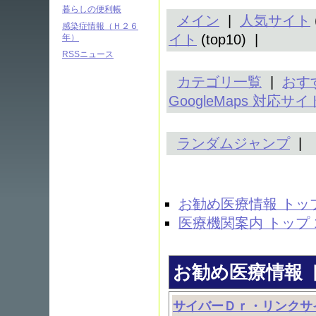
暮らしの便利帳
メイン
|
人気サイト
感染症情報（Ｈ２６
イト
(top10) |
年）
RSSニュース
カテゴリ一覧
|
おす
GoogleMaps 対応サイ
ランダムジャンプ
|
お勧め医療情報 トップ
医療機関案内 トップ 
お勧め医療情報 ト
サイバーＤｒ・リンクサ