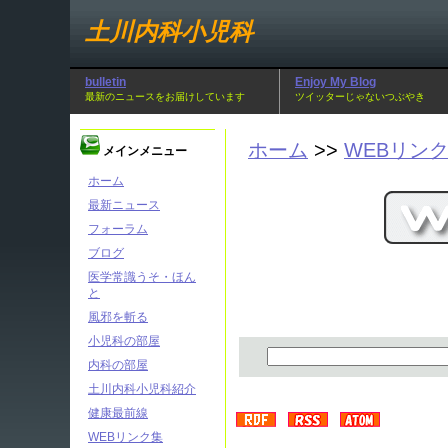
土川内科小児科
bulletin
Enjoy My Blog
最新のニュースをお届けしています
ツイッターじゃないつぶやき
ホーム
>>
WEBリン
メインメニュー
ホーム
最新ニュース
フォーラム
ブログ
医学常識うそ・ほん
と
風邪を斬る
小児科の部屋
内科の部屋
土川内科小児科紹介
健康最前線
WEBリンク集