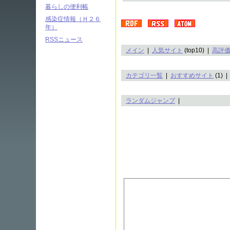
暮らしの便利帳
感染症情報（Ｈ２６
年）
RSSニュース
メイン
|
人気サイト
(top10) |
高評
カテゴリ一覧
|
おすすめサイト
(1) 
ランダムジャンプ
|