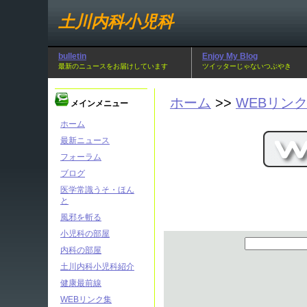
土川内科小児科
bulletin
Enjoy My Blog
最新のニュースをお届けしています
ツイッターじゃないつぶやき
ホーム
>>
WEBリン
メインメニュー
ホーム
最新ニュース
フォーラム
ブログ
医学常識うそ・ほん
と
風邪を斬る
小児科の部屋
内科の部屋
土川内科小児科紹介
健康最前線
WEBリンク集