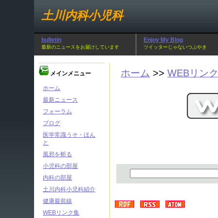
土川内科小児科
bulletin
Enjoy My Blog
最新のニュースをお届けしています
ツイッターじゃないつぶやき
ホーム
>>
WEBリン
メインメニュー
ホーム
最新ニュース
フォーラム
ブログ
医学常識うそ・ほん
と
風邪を斬る
小児科の部屋
内科の部屋
土川内科小児科紹介
健康最前線
WEBリンク集